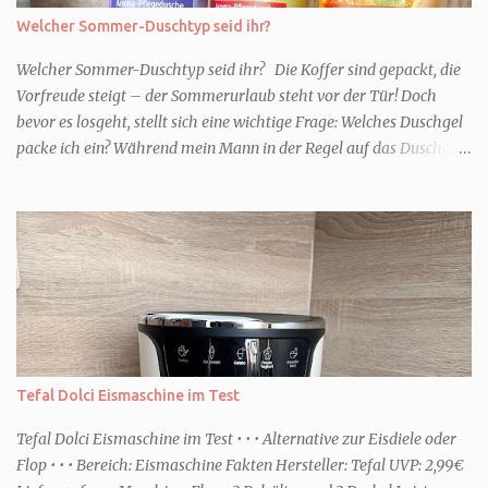
Welcher Sommer-Duschtyp seid ihr?
Welcher Sommer-Duschtyp seid ihr? Die Koffer sind gepackt, die
Vorfreude steigt – der Sommerurlaub steht vor der Tür! Doch
bevor es losgeht, stellt sich eine wichtige Frage: Welches Duschgel
packe ich ein? Während mein Mann in der Regel auf das Duschgel
im Hotel zurückgreift und den Kids das herzlich egal ist, überlege
ich tatsächlich sehr lang. Warum? Für mich ist die Dusche im
Urlaub Entspannung und Wellness. Falls ihr ähnlich denkt, lasst
uns doch herausfinden, welcher Duschtyp ihr seid. TYP
GENIESSER Egal, ob Strand oder Städtetrip - für euch gehört
gutes Essen, ein guter Wein oder Cocktail, vielleicht ein gutes Buch
dazu. Ihr liebt es Sonnenuntergänge zu beobachten und genießt
einfach jeden Moment. Dann seid ihr wie ich der Typ Genießer.
Hier empfehle ich tatsächlich Düfte die zur Jahreszeit passen, weil
Tefal Dolci Eismaschine im Test
ihr dann bessere entspannen könnt. Zum Beispiel ein Duschgel mit
einem frisch-fruchtigen Duft, wie die Kneipp Aroma-Pflegedusche
Tefal Dolci Eismaschine im Test • • • Alternative zur Eisdiele oder
“ Sommer Flirt ...
Flop • • • Bereich: Eismaschine Fakten Hersteller: Tefal UVP: 2,99€