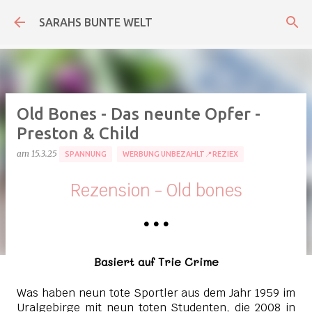
Direkt zum Hauptbereich
SARAHS BUNTE WELT
Old Bones - Das neunte Opfer -
Preston & Child
am
15.3.25
SPANNUNG
WERBUNG UNBEZAHLT📍REZIEX
Rezension - Old bones
•
•
•
Basiert auf Trie Crime
Was haben neun tote Sportler aus dem Jahr 1959 im
Uralgebirge mit neun toten Studenten, die 2008 in