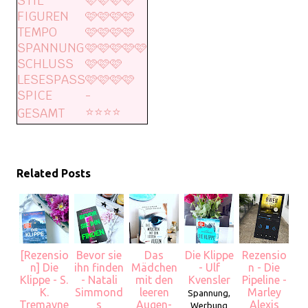
STIL
🩷🩷🩷🩷
FIGUREN
🩷🩷🩷🩷
TEMPO
🩷🩷🩷🩷
SPANNUNG
🩷🩷🩷🩷🩷
SCHLUSS
🩷🩷🩷
LESESPASS
🩷🩷🩷🩷
SPICE
-
⭐️⭐️⭐️⭐️
GESAMT
Related Posts
[Rezensio
Bevor sie
Das
Die Klippe
Rezensio
n] Die
ihn finden
Mädchen
- Ulf
n - Die
Klippe - S.
- Natali
mit den
Kvensler
Pipeline -
K.
Simmond
leeren
Marley
Spannung,
Tremayne
s
Augen-
Alexis
Werbung