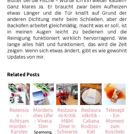
Butter bei die Fische - Würde ich ihn wieder kaufen?
Ganz klares Ja. Er braucht zwar beim Aufheizen
etwas Länger und die Tür knallt auf Grund der
anderen Dichtung mehr beim Schließen, aber der
Backofen arbeitet gleichmäßig, macht was er soll, ist
in meinen Augen leicht zu bedienen und die
Reinigung funktioniert wirklich hervorragend. Wie
lange alles hält und funktioniert, das wird die Zeit
zeigen. Wenn sich etwas ändert, gibt es wie gewohnt
Updates von mir.
Related Posts
Rezensio
Mörderis
Restaura
Restaura
Tetesept
n -
ches Ufer
nt-Kritik
ntkritik -
- Ein
Achtsam
- Viveca
M&M
Cabana
Moment
morden -
Sten
Diner in
Rodizio -
zum
Karsten
Schwarze
Kiel
Kuscheln
Spannung,