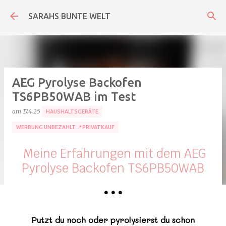
Direkt zum Hauptbereich
SARAHS BUNTE WELT
AEG Pyrolyse Backofen
TS6PB50WAB im Test
am
17.4.25
HAUSHALTSGERÄTE
WERBUNG UNBEZAHLT 📍PRIVATKAUF
Meine Erfahrungen mit dem AEG
Pyrolyse Backofen TS6PB50WAB
•
•
•
Putzt du noch oder pyrolysierst du schon