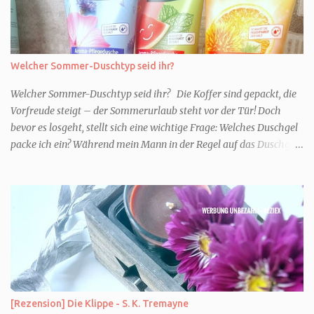
Welcher Sommer-Duschtyp seid ihr?
Welcher Sommer-Duschtyp seid ihr? Die Koffer sind gepackt, die
Vorfreude steigt – der Sommerurlaub steht vor der Tür! Doch
bevor es losgeht, stellt sich eine wichtige Frage: Welches Duschgel
packe ich ein? Während mein Mann in der Regel auf das Duschgel
im Hotel zurückgreift und den Kids das herzlich egal ist, überlege
ich tatsächlich sehr lang. Warum? Für mich ist die Dusche im
Urlaub Entspannung und Wellness. Falls ihr ähnlich denkt, lasst
uns doch herausfinden, welcher Duschtyp ihr seid. TYP
GENIESSER Egal, ob Strand oder Städtetrip - für euch gehört
gutes Essen, ein guter Wein oder Cocktail, vielleicht ein gutes Buch
dazu. Ihr liebt es Sonnenuntergänge zu beobachten und genießt
einfach jeden Moment. Dann seid ihr wie ich der Typ Genießer.
Hier empfehle ich tatsächlich Düfte die zur Jahreszeit passen, weil
[Rezension] Die Klippe - S. K. Tremayne
ihr dann bessere entspannen könnt. Zum Beispiel ein Duschgel mit