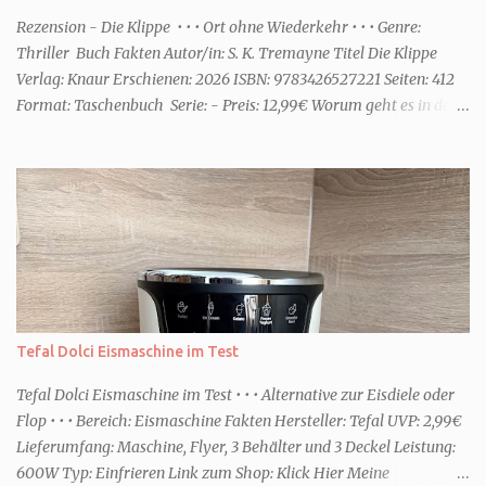
einem frisch-fruchtigen Duft, wie die Kneipp Aroma-Pflegedusche
Rezension - Die Klippe • • • Ort ohne Wiederkehr • • • Genre:
“ Sommer Flirt ...
Thriller Buch Fakten Autor/in: S. K. Tremayne Titel Die Klippe
Verlag: Knaur Erschienen: 2026 ISBN: 9783426527221 Seiten: 412
Format: Taschenbuch Serie: - Preis: 12,99€ Worum geht es in dem
Buch Karenza hat ihre Routinen, als ihr Ex-Mann sie um Hilfe
bittet. Zwei traumatisierte Kinder, eine tote Mutter und die Frage,
was wirklich passierte, denn beide Kinder beschuldigen sich
gegenseitig. Sie zieht in das Haus und muss schon bald erkennen,
dass viel mehr dahintersteckt. Meine Leseeindrücke Die Klippe -
ist ein Thriller, bei dem ich mich direkt fragte: Gehen den Verlagen
die Titel aus? Erst vor wenigen Wochen las ich einen anderen
Thriller mit dem gleichen Titel. Tatsächlich sind sie sehr
unterschiedlich, haben aber noch eine Gemeinsamkeit. Sie haben
Tefal Dolci Eismaschine im Test
mich leider nicht überzeu...
Tefal Dolci Eismaschine im Test • • • Alternative zur Eisdiele oder
Flop • • • Bereich: Eismaschine Fakten Hersteller: Tefal UVP: 2,99€
Lieferumfang: Maschine, Flyer, 3 Behälter und 3 Deckel Leistung:
600W Typ: Einfrieren Link zum Shop: Klick Hier Meine