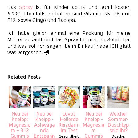
Das
Spray
ist für Kinder ab 14 und 30ml kosten
6,99€. Ebenfalls enthalten sind Vitamin B5, B6 und
B12, sowie Gingo und Bacopa.
Ich habe gleich einmal eine Packung für meine
Mutter gekauft und das Spray für meinen Sohn. Tja,
und was soll ich sagen, beim Einkauf habe ICH glatt
was vergessen. 🤣
Related Posts
Neu bei
Neu bei
Luvos
Neu bei
Welcher
Kneipp:
Kneipp -
Heilerde
Kneipp -
Sommer-
Magnesiu
Ashwaga
Reizdarm
Magnesiu
Duschtyp
m + B12
nda
im Test
m
seid ihr?
Gummis
Entspann
Gummis
Gesundheit,
Dusche,