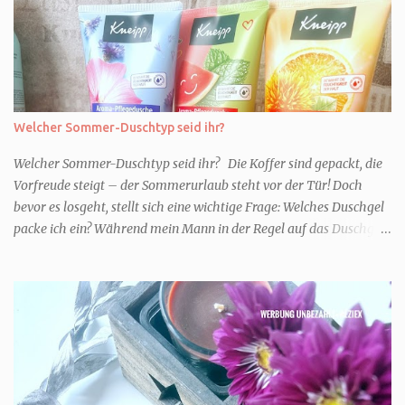
Welcher Sommer-Duschtyp seid ihr?
Welcher Sommer-Duschtyp seid ihr? Die Koffer sind gepackt, die
Vorfreude steigt – der Sommerurlaub steht vor der Tür! Doch
bevor es losgeht, stellt sich eine wichtige Frage: Welches Duschgel
packe ich ein? Während mein Mann in der Regel auf das Duschgel
im Hotel zurückgreift und den Kids das herzlich egal ist, überlege
ich tatsächlich sehr lang. Warum? Für mich ist die Dusche im
Urlaub Entspannung und Wellness. Falls ihr ähnlich denkt, lasst
uns doch herausfinden, welcher Duschtyp ihr seid. TYP
GENIESSER Egal, ob Strand oder Städtetrip - für euch gehört
gutes Essen, ein guter Wein oder Cocktail, vielleicht ein gutes Buch
dazu. Ihr liebt es Sonnenuntergänge zu beobachten und genießt
einfach jeden Moment. Dann seid ihr wie ich der Typ Genießer.