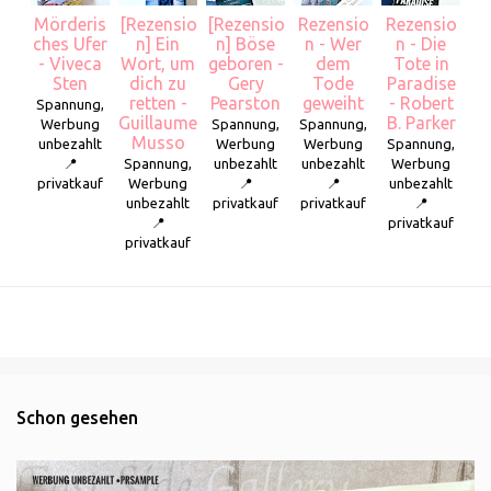
Mörderis
[Rezensio
[Rezensio
Rezensio
Rezensio
ches Ufer
n] Ein
n] Böse
n - Wer
n - Die
- Viveca
Wort, um
geboren -
dem
Tote in
Sten
dich zu
Gery
Tode
Paradise
retten -
Pearston
geweiht
- Robert
Spannung,
Guillaume
B. Parker
Werbung
Spannung,
Spannung,
Musso
unbezahlt
Werbung
Werbung
Spannung,
📍
Spannung,
unbezahlt
unbezahlt
Werbung
privatkauf
Werbung
📍
📍
unbezahlt
unbezahlt
privatkauf
privatkauf
📍
📍
privatkauf
privatkauf
Schon gesehen