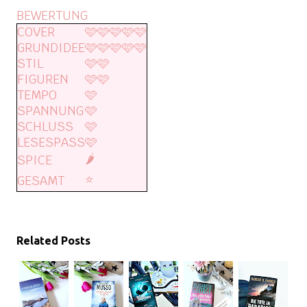
BEWERTUNG
COVER
🩷🩷🩷🩷🩷
GRUNDIDEE
🩷🩷🩷🩷🩷
STIL
🩷🩷
FIGUREN
🩷🩷
TEMPO
🩷
SPANNUNG
🩷
SCHLUSS
🩷
LESESPASS
🩷
🌶️
SPICE
⭐️
GESAMT
Related Posts