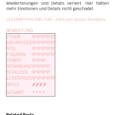
Wiederholungen und Details verliert. Hier hätten
mehr Emotionen und Details nicht geschadet.
LESEEMPFEHLUNG FÜR - Fans von spicey Romance.
BEWERTUNG
COVER
🩷🩷🩷🩷🩷
GRUNDIDEE
🩷🩷🩷🩷🩷
STIL
🩷🩷🩷🩷🩷
FIGUREN
🩷🩷🩷🩷🩷
TEMPO
🩷🩷🩷
SPANNUNG
🩷🩷🩷🩷
SCHLUSS
🩷🩷🩷🩷
LESESPASS
🩷🩷🩷🩷🩷
🌶️🌶️🌶️🌶️
SPICE
⭐️⭐️⭐️⭐️
GESAMT
Related Posts