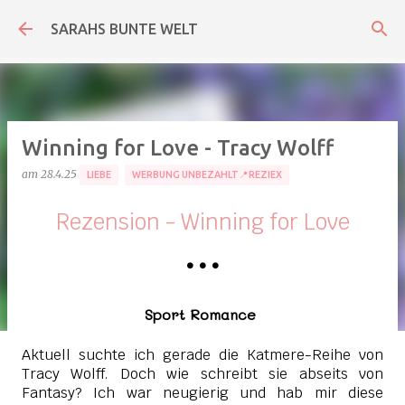
Direkt zum Hauptbereich
SARAHS BUNTE WELT
Winning for Love - Tracy Wolff
am
28.4.25
LIEBE
WERBUNG UNBEZAHLT📍REZIEX
Rezension - Winning for Love
•
•
•
Sport Romance
Aktuell suchte ich gerade die Katmere-Reihe von
Tracy Wolff. Doch wie schreibt sie abseits von
Fantasy? Ich war neugierig und hab mir diese