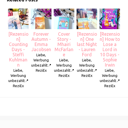
[Rezensio
Forever
Cover
[Rezensio
[Rezensio
n]
Autumn -
Story -
n] One
n] How to
Counting
Emma
Mhairi
last Night
Lose a
Days -
Jacobsen
McFarlan
- Lauren
Lord in
Steffi
e
Ford
10 Days -
Liebe,
Kuhlman
Sophie
Werbung
Liebe,
Liebe,
n
Irwin
unbezahlt📍
Werbung
Werbung
Liebe,
ReziEx
unbezahlt📍
unbezahlt📍
Liebe,
Werbung
ReziEx
ReziEx
Werbung
unbezahlt📍
unbezahlt📍
ReziEx
ReziEx