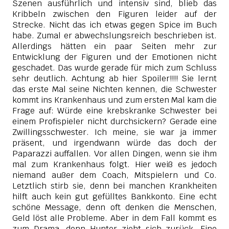
Szenen ausführlich und intensiv sind, blieb das
Kribbeln zwischen den Figuren leider auf der
Strecke. Nicht das ich etwas gegen Spice im Buch
habe. Zumal er abwechslungsreich beschrieben ist.
Allerdings hätten ein paar Seiten mehr zur
Entwicklung der Figuren und der Emotionen nicht
geschadet.
Das wurde gerade für mich zum Schluss
sehr deutlich. Achtung ab hier Spoiler!!!! Sie lernt
das erste Mal seine Nichten kennen, die Schwester
kommt ins Krankenhaus und zum ersten Mal kam die
Frage auf: Würde eine krebskranke Schwester bei
einem Profispieler nicht durchsickern? Gerade eine
Zwillingsschwester. Ich meine, sie war ja immer
präsent, und irgendwann würde das doch der
Paparazzi auffallen. Vor allen Dingen, wenn sie ihm
mal zum Krankenhaus folgt. Hier weiß es jedoch
niemand außer dem Coach, Mitspielern und Co.
Letztlich stirb sie, denn bei manchen Krankheiten
hilft auch kein gut gefülltes Bankkonto. Eine echt
schöne Message, denn oft denken die Menschen,
Geld löst alle Probleme. Aber in dem Fall kommt es
zum Drama, denn Hunter zieht sich zurück. Eine