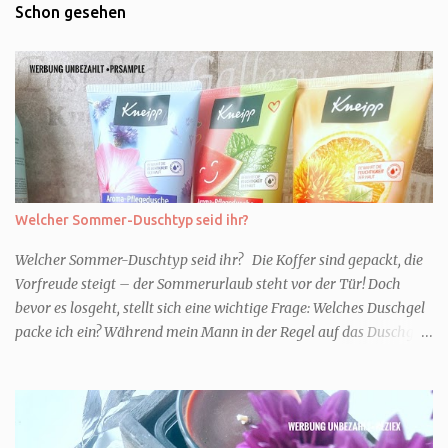
Schon gesehen
Welcher Sommer-Duschtyp seid ihr?
Welcher Sommer-Duschtyp seid ihr? Die Koffer sind gepackt, die
Vorfreude steigt – der Sommerurlaub steht vor der Tür! Doch
bevor es losgeht, stellt sich eine wichtige Frage: Welches Duschgel
packe ich ein? Während mein Mann in der Regel auf das Duschgel
im Hotel zurückgreift und den Kids das herzlich egal ist, überlege
ich tatsächlich sehr lang. Warum? Für mich ist die Dusche im
Urlaub Entspannung und Wellness. Falls ihr ähnlich denkt, lasst
uns doch herausfinden, welcher Duschtyp ihr seid. TYP