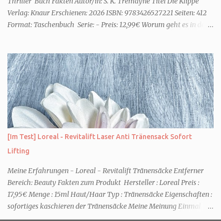
Thriller Buch Fakten Autor/in: S. K. Tremayne Titel Die Klippe
Verlag: Knaur Erschienen: 2026 ISBN: 9783426527221 Seiten: 412
Format: Taschenbuch Serie: - Preis: 12,99€ Worum geht es in dem
Buch Karenza hat ihre Routinen, als ihr Ex-Mann sie um Hilfe
bittet. Zwei traumatisierte Kinder, eine tote Mutter und die Frage,
was wirklich passierte, denn beide Kinder beschuldigen sich
gegenseitig. Sie zieht in das Haus und muss schon bald erkennen,
dass viel mehr dahintersteckt. Meine Leseeindrücke Die Klippe -
ist ein Thriller, bei dem ich mich direkt fragte: Gehen den Verlagen
die Titel aus? Erst vor wenigen Wochen las ich einen anderen
Thriller mit dem gleichen Titel. Tatsächlich sind sie sehr
unterschiedlich, haben aber noch eine Gemeinsamkeit. Sie haben
[Im Test] Loreal - Revitalift Laser Anti Tränensack Sofort
mich leider nicht überzeu...
Lifting
Meine Erfahrungen - Loreal - Revitalift Tränensäcke Entferner
Bereich: Beauty Fakten zum Produkt Hersteller : Loreal Preis :
17,95€ Menge : 15ml Haut/Haar Typ : Tränensäcke Eigenschaften :
sofortiges kaschieren der Tränensäcke Meine Meinung Einmal
und nie wieder. Das ist mein Fazit nach einer Anwendung. Aber der