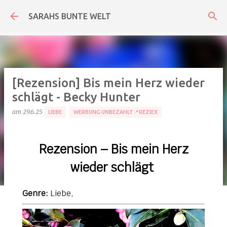
Direkt zum Hauptbereich
SARAHS BUNTE WELT
[Rezension] Bis mein Herz wieder
schlägt - Becky Hunter
am
29.6.25
LIEBE
WERBUNG UNBEZAHLT📍REZIEX
Rezension – Bis mein Herz
wieder schlägt
Genre:
Liebe,