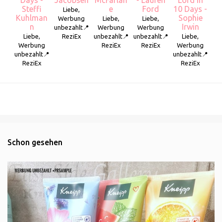
Days -
Jacobsen
McFarlan
- Lauren
Lord in
Steffi
e
Ford
10 Days -
Liebe,
Kuhlman
Sophie
Werbung
Liebe,
Liebe,
n
Irwin
unbezahlt📍
Werbung
Werbung
Liebe,
ReziEx
unbezahlt📍
unbezahlt📍
Liebe,
Werbung
ReziEx
ReziEx
Werbung
unbezahlt📍
unbezahlt📍
ReziEx
ReziEx
Schon gesehen