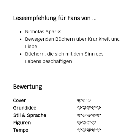
Leseempfehlung für Fans von ...
Nicholas Sparks
Bewegenden Büchern über Krankheit und
Liebe
Büchern, die sich mit dem Sinn des
Lebens beschäftigen
Bewertung
Cover
🩷🩷🩷
Grundidee
🩷🩷🩷🩷🩷
Stil & Sprache
🩷🩷🩷🩷🩷
Figuren
🩷🩷🩷🩷
Tempo
🩷🩷🩷🩷🩷