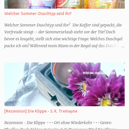
Welcher Sommer-Duschtyp seid ihr?
Welcher Sommer-Duschtyp seid ihr? Die Koffer sind gepackt, die
Vorfreude steigt – der Sommerurlaub steht vor der Tür! Doch
bevor es losgeht, stellt sich eine wichtige Frage: Welches Duschgel
packe ich ein? Während mein Mann in der Regel auf das Duschgel
im Hotel zurückgreift und den Kids das herzlich egal ist, überlege
ich tatsächlich sehr lang. Warum? Für mich ist die Dusche im
Urlaub Entspannung und Wellness. Falls ihr ähnlich denkt, lasst
uns doch herausfinden, welcher Duschtyp ihr seid. TYP
GENIESSER Egal, ob Strand oder Städtetrip - für euch gehört
gutes Essen, ein guter Wein oder Cocktail, vielleicht ein gutes Buch
dazu. Ihr liebt es Sonnenuntergänge zu beobachten und genießt
einfach jeden Moment. Dann seid ihr wie ich der Typ Genießer.
Hier empfehle ich tatsächlich Düfte die zur Jahreszeit passen, weil
[Rezension] Die Klippe - S. K. Tremayne
ihr dann bessere entspannen könnt. Zum Beispiel ein Duschgel mit
einem frisch-fruchtigen Duft, wie die Kneipp Aroma-Pflegedusche
Rezension - Die Klippe • • • Ort ohne Wiederkehr • • • Genre:
“ Sommer Flirt ...