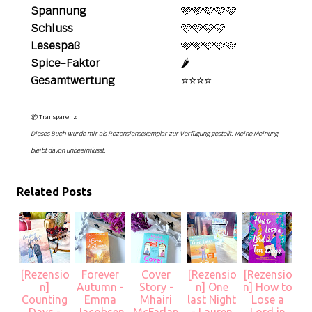
Spannung
🩷🩷🩷🩷🩷
Schluss
🩷🩷🩷🩷
Lesespaß
🩷🩷🩷🩷🩷
Spice-Faktor
🌶️
Gesamtwertung
⭐️⭐️⭐️⭐️
📦 Transparenz
Dieses Buch wurde mir als Rezensionsexemplar zur Verfügung gestellt. Meine Meinung
bleibt davon unbeeinflusst.
Related Posts
[Rezensio
Forever
Cover
[Rezensio
[Rezensio
n]
Autumn -
Story -
n] One
n] How to
Counting
Emma
Mhairi
last Night
Lose a