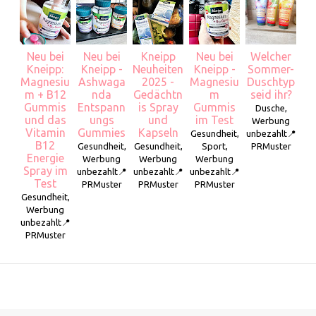
Neu bei
Neu bei
Kneipp
Neu bei
Welcher
Kneipp:
Kneipp -
Neuheiten
Kneipp -
Sommer-
Magnesiu
Ashwaga
2025 -
Magnesiu
Duschtyp
m + B12
nda
Gedächtn
m
seid ihr?
Gummis
Entspann
is Spray
Gummis
Dusche,
und das
ungs
und
im Test
Werbung
Vitamin
Gummies
Kapseln
Gesundheit,
unbezahlt📍
B12
Gesundheit,
Gesundheit,
Sport,
PRMuster
Energie
Werbung
Werbung
Werbung
Spray im
unbezahlt📍
unbezahlt📍
unbezahlt📍
Test
PRMuster
PRMuster
PRMuster
Gesundheit,
Werbung
unbezahlt📍
PRMuster