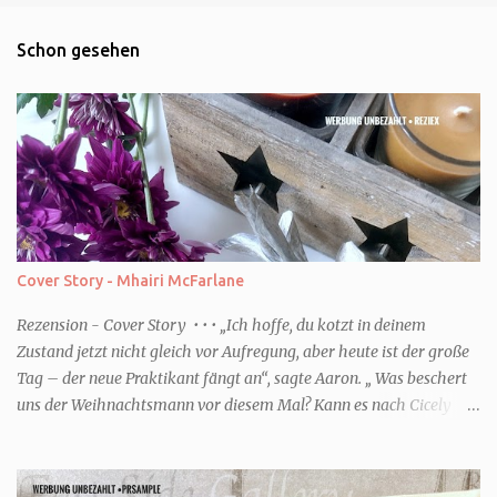
Schon gesehen
Cover Story - Mhairi McFarlane
Rezension - Cover Story • • • „Ich hoffe, du kotzt in deinem
Zustand jetzt nicht gleich vor Aufregung, aber heute ist der große
Tag – der neue Praktikant fängt an“, sagte Aaron. „ Was beschert
uns der Weihnachtsmann vor diesem Mal? Kann es nach Cicely
überhaupt eine Steigerung geben? Und wenn ich von Steigerung
rede, dann meine ich natürlich noch tiefere Niederungen.“ (Zitat
S.8) • • • Genre: Liebe Buch Fakten Autor/in: Mhairi McFarlane Titel