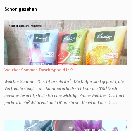
Schon gesehen
Welcher Sommer-Duschtyp seid ihr?
Welcher Sommer-Duschtyp seid ihr? Die Koffer sind gepackt, die
Vorfreude steigt – der Sommerurlaub steht vor der Tür! Doch
bevor es losgeht, stellt sich eine wichtige Frage: Welches Duschgel
packe ich ein? Während mein Mann in der Regel auf das Duschgel
im Hotel zurückgreift und den Kids das herzlich egal ist, überlege
ich tatsächlich sehr lang. Warum? Für mich ist die Dusche im
Urlaub Entspannung und Wellness. Falls ihr ähnlich denkt, lasst
uns doch herausfinden, welcher Duschtyp ihr seid. TYP