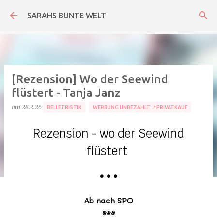
Direkt zum Hauptbereich
SARAHS BUNTE WELT
[Rezension] Wo der Seewind
flüstert - Tanja Janz
am
28.2.26
BELLETRISTIK
WERBUNG UNBEZAHLT 📍PRIVATKAUF
Rezension - wo der Seewind
flüstert
•
•
•
Ab nach SPO
•••