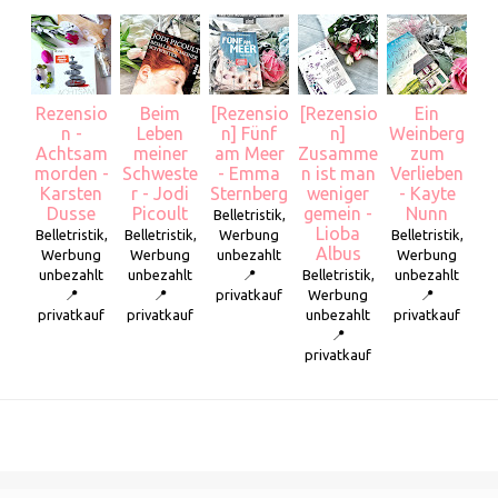
Rezensio
Beim
[Rezensio
[Rezensio
Ein
n -
Leben
n] Fünf
n]
Weinberg
Achtsam
meiner
am Meer
Zusamme
zum
morden -
Schweste
- Emma
n ist man
Verlieben
Karsten
r - Jodi
Sternberg
weniger
- Kayte
Dusse
Picoult
gemein -
Nunn
Belletristik,
Lioba
Belletristik,
Belletristik,
Werbung
Belletristik,
Albus
Werbung
Werbung
unbezahlt
Werbung
unbezahlt
unbezahlt
📍
Belletristik,
unbezahlt
📍
📍
privatkauf
Werbung
📍
privatkauf
privatkauf
unbezahlt
privatkauf
📍
privatkauf