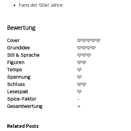
Fans der 50er Jahre
Bewertung
Cover
🩷🩷🩷🩷🩷
Grundidee
🩷🩷🩷🩷
Stil & Sprache
🩷🩷🩷
Figuren
🩷🩷
Tempo
🩷
Spannung
🩷
Schluss
🩷🩷
Lesespaß
🩷
Spice-Faktor
-
Gesamtwertung
⭐️
Related Posts