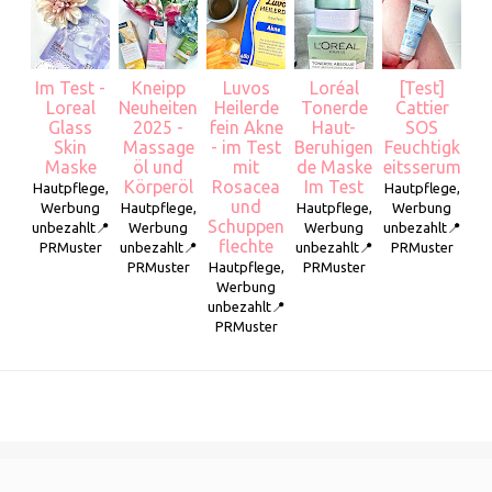
Im Test -
Kneipp
Luvos
Loréal
[Test]
Loreal
Neuheiten
Heilerde
Tonerde
Cattier
Glass
2025 -
fein Akne
Haut-
SOS
Skin
Massage
- im Test
Beruhigen
Feuchtigk
Maske
öl und
mit
de Maske
eitsserum
Körperöl
Rosacea
Im Test
Hautpflege,
Hautpflege,
und
Werbung
Hautpflege,
Hautpflege,
Werbung
Schuppen
unbezahlt📍
Werbung
Werbung
unbezahlt📍
flechte
PRMuster
unbezahlt📍
unbezahlt📍
PRMuster
PRMuster
Hautpflege,
PRMuster
Werbung
unbezahlt📍
PRMuster