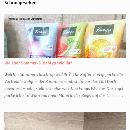
Schon gesehen
Welcher Sommer-Duschtyp seid ihr?
Welcher Sommer-Duschtyp seid ihr? Die Koffer sind gepackt, die
Vorfreude steigt – der Sommerurlaub steht vor der Tür! Doch
bevor es losgeht, stellt sich eine wichtige Frage: Welches Duschgel
packe ich ein? Während mein Mann in der Regel auf das Duschgel
im Hotel zurückgreift und den Kids das herzlich egal ist, überlege
ich tatsächlich sehr lang. Warum? Für mich ist die Dusche im
Urlaub Entspannung und Wellness. Falls ihr ähnlich denkt, lasst
uns doch herausfinden, welcher Duschtyp ihr seid. TYP