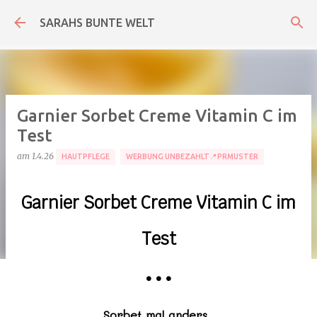
Direkt zum Hauptbereich
SARAHS BUNTE WELT
Garnier Sorbet Creme Vitamin C im
Test
am
1.4.26
HAUTPFLEGE
WERBUNG UNBEZAHLT📍PRMUSTER
Garnier Sorbet Creme Vitamin C im
Test
•
•
•
Sorbet mal anders.