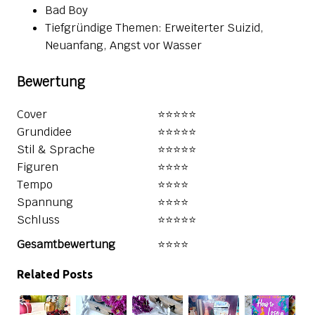
Bad Boy
Tiefgründige Themen: Erweiterter Suizid,
Neuanfang, Angst vor Wasser
Bewertung
Cover
⭐⭐⭐⭐⭐
Grundidee
⭐⭐⭐⭐⭐️
Stil & Sprache
⭐⭐⭐⭐️⭐️
Figuren
⭐⭐⭐️⭐️
Tempo
⭐⭐⭐⭐
Spannung
⭐⭐⭐️⭐️
Schluss
⭐⭐⭐⭐️⭐️
Gesamtbewertung
⭐⭐⭐⭐
Related Posts