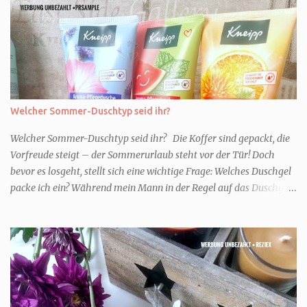
Welcher Sommer-Duschtyp seid ihr?
Welcher Sommer-Duschtyp seid ihr? Die Koffer sind gepackt, die
Vorfreude steigt – der Sommerurlaub steht vor der Tür! Doch
bevor es losgeht, stellt sich eine wichtige Frage: Welches Duschgel
packe ich ein? Während mein Mann in der Regel auf das Duschgel
im Hotel zurückgreift und den Kids das herzlich egal ist, überlege
ich tatsächlich sehr lang. Warum? Für mich ist die Dusche im
Urlaub Entspannung und Wellness. Falls ihr ähnlich denkt, lasst
uns doch herausfinden, welcher Duschtyp ihr seid. TYP
GENIESSER Egal, ob Strand oder Städtetrip - für euch gehört
gutes Essen, ein guter Wein oder Cocktail, vielleicht ein gutes Buch
dazu. Ihr liebt es Sonnenuntergänge zu beobachten und genießt