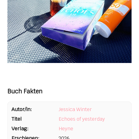
Buch Fakten
Autor/in:
Jessica Winter
Titel
Echoes of yesterday
Verlag:
Heyne
Erschienen:
2026