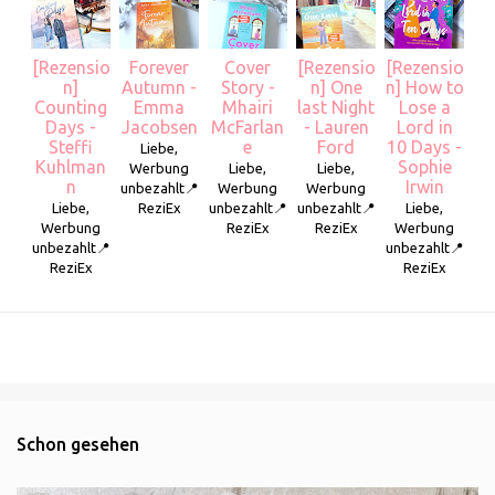
[Rezensio
Forever
Cover
[Rezensio
[Rezensio
n]
Autumn -
Story -
n] One
n] How to
Counting
Emma
Mhairi
last Night
Lose a
Days -
Jacobsen
McFarlan
- Lauren
Lord in
Steffi
e
Ford
10 Days -
Liebe,
Kuhlman
Sophie
Werbung
Liebe,
Liebe,
n
Irwin
unbezahlt📍
Werbung
Werbung
Liebe,
ReziEx
unbezahlt📍
unbezahlt📍
Liebe,
Werbung
ReziEx
ReziEx
Werbung
unbezahlt📍
unbezahlt📍
ReziEx
ReziEx
Schon gesehen