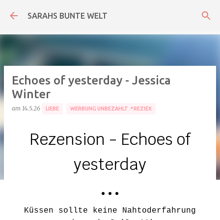
Direkt zum Hauptbereich
SARAHS BUNTE WELT
Echoes of yesterday - Jessica
Winter
am
14.5.26
LIEBE
WERBUNG UNBEZAHLT📍REZIEX
Rezension -
Echoes of
yesterday
• • •
Küssen sollte keine Nahtoderfahrung