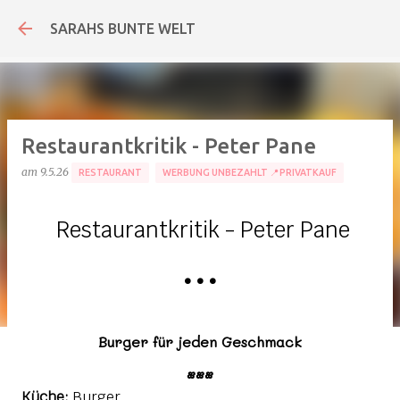
Direkt zum Hauptbereich
SARAHS BUNTE WELT
Restaurantkritik - Peter Pane
am
9.5.26
RESTAURANT
WERBUNG UNBEZAHLT 📍PRIVATKAUF
Restaurantkritik - Peter Pane
•
•
•
Burger für jeden Geschmack
•••
Küche:
Burger