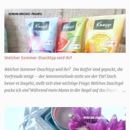
Welcher Sommer-Duschtyp seid ihr?
Welcher Sommer-Duschtyp seid ihr? Die Koffer sind gepackt, die
Vorfreude steigt – der Sommerurlaub steht vor der Tür! Doch
bevor es losgeht, stellt sich eine wichtige Frage: Welches Duschgel
packe ich ein? Während mein Mann in der Regel auf das Duschgel
im Hotel zurückgreift und den Kids das herzlich egal ist, überlege
ich tatsächlich sehr lang. Warum? Für mich ist die Dusche im
Urlaub Entspannung und Wellness. Falls ihr ähnlich denkt, lasst
uns doch herausfinden, welcher Duschtyp ihr seid. TYP
GENIESSER Egal, ob Strand oder Städtetrip - für euch gehört