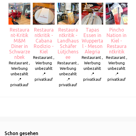
Restaura
Restaura
Restaura
Tapas
Pincho
nt-Kritik
ntkritik -
ntkritik -
Essen in
Nation in
M&M
Cabana
Landhaus
Wupperta
Kiel -
Diner in
Rodizio -
Schäfer
l - Meson
Restaura
Schwarze
Kiel
Lütjchens
Alegria
ntkritik
nbek
ee
Restaurant ,
Restaurant ,
Restaurant ,
Restaurant ,
Werbung
Restaurant ,
Werbung
Werbung
Werbung
unbezahlt
Werbung
unbezahlt
unbezahlt
unbezahlt
📍
unbezahlt
📍
📍
📍
privatkauf
📍
privatkauf
privatkauf
privatkauf
privatkauf
Schon gesehen