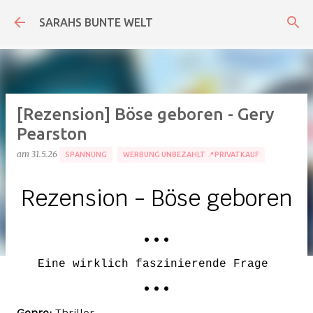
Direkt zum Hauptbereich
SARAHS BUNTE WELT
[Rezension] Böse geboren - Gery
Pearston
am
31.5.26
SPANNUNG
WERBUNG UNBEZAHLT 📍PRIVATKAUF
Rezension - Böse geboren
• • •
Eine wirklich faszinierende Frage
• • •