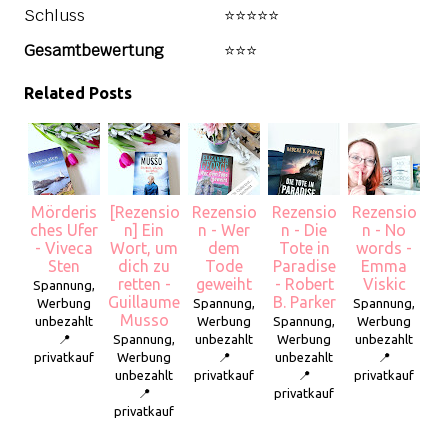
Schluss
⭐⭐⭐⭐️⭐️
Gesamtbewertung
⭐⭐⭐
Related Posts
Mörderis
[Rezensio
Rezensio
Rezensio
Rezensio
ches Ufer
n] Ein
n - Wer
n - Die
n - No
- Viveca
Wort, um
dem
Tote in
words -
Sten
dich zu
Tode
Paradise
Emma
retten -
geweiht
- Robert
Viskic
Spannung,
Guillaume
B. Parker
Werbung
Spannung,
Spannung,
Musso
unbezahlt
Werbung
Spannung,
Werbung
📍
Spannung,
unbezahlt
Werbung
unbezahlt
privatkauf
Werbung
📍
unbezahlt
📍
unbezahlt
privatkauf
📍
privatkauf
📍
privatkauf
privatkauf