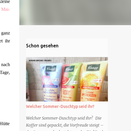
leine
 Mai-
 ganz
t ihr
Schon gesehen
n nach
 Tage,
Welcher Sommer-Duschtyp seid ihr?
Welcher Sommer-Duschtyp seid ihr? Die
Hütte
Koffer sind gepackt, die Vorfreude steigt –