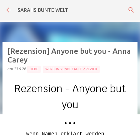
Direkt zum Hauptbereich
SARAHS BUNTE WELT
[Rezension] Anyone but you - Anna
Carey
am
23.6.26
LIEBE
WERBUNG UNBEZAHLT📍REZIEX
Rezension -
Anyone but
you
• • •
wenn Namen erklärt werden …