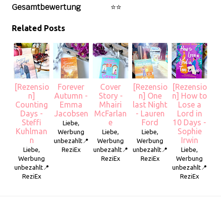
Gesamtbewertung
⭐⭐
Related Posts
[Rezensio
Forever
Cover
[Rezensio
[Rezensio
n]
Autumn -
Story -
n] One
n] How to
Counting
Emma
Mhairi
last Night
Lose a
Days -
Jacobsen
McFarlan
- Lauren
Lord in
Steffi
e
Ford
10 Days -
Liebe,
Kuhlman
Sophie
Werbung
Liebe,
Liebe,
n
Irwin
unbezahlt📍
Werbung
Werbung
Liebe,
ReziEx
unbezahlt📍
unbezahlt📍
Liebe,
Werbung
ReziEx
ReziEx
Werbung
unbezahlt📍
unbezahlt📍
ReziEx
ReziEx