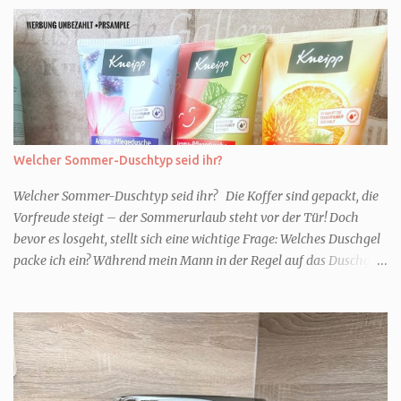
Welcher Sommer-Duschtyp seid ihr?
Welcher Sommer-Duschtyp seid ihr? Die Koffer sind gepackt, die
Vorfreude steigt – der Sommerurlaub steht vor der Tür! Doch
bevor es losgeht, stellt sich eine wichtige Frage: Welches Duschgel
packe ich ein? Während mein Mann in der Regel auf das Duschgel
im Hotel zurückgreift und den Kids das herzlich egal ist, überlege
ich tatsächlich sehr lang. Warum? Für mich ist die Dusche im
Urlaub Entspannung und Wellness. Falls ihr ähnlich denkt, lasst
uns doch herausfinden, welcher Duschtyp ihr seid. TYP
GENIESSER Egal, ob Strand oder Städtetrip - für euch gehört
gutes Essen, ein guter Wein oder Cocktail, vielleicht ein gutes Buch