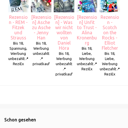
Rezensio
[Rezensio
[Rezensio
[Rezensio
Rezensio
n - REM -
n] Asche
n] - Was
n] Unfit
n -
Fitzek
zu Asche
wir nicht
to Trust -
Scotch
und
- Jenny
wollten
Alina
on the
Strauss
Han
von
Kronenbu
Rocks -
Daniel
rg
Elliot
Bis 18,
Bis 18,
Höra
Fletcher
Spannung,
Werbung
Bis 18,
Werbung
unbezahlt
Bis 18,
Liebe,
Bis 18,
unbezahlt📍
📍
Werbung
Werbung
Liebe,
ReziEx
privatkauf
unbezahlt
unbezahlt📍
Werbung
📍
ReziEx
unbezahlt📍
privatkauf
ReziEx
Schon gesehen