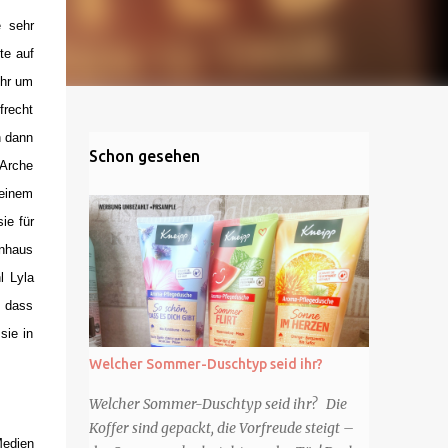
e sehr
te auf
ehr um
frecht
h dann
Schon gesehen
 Arche
 einem
ie für
enhaus
l Lyla
, dass
sie in
Welcher Sommer-Duschtyp seid ihr?
Welcher Sommer-Duschtyp seid ihr? Die
Koffer sind gepackt, die Vorfreude steigt –
Medien