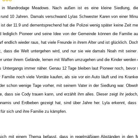
n in Mandrodage Meadows. Nach außen ist es eine kleine Siedlung, di
eit rund 10 Jahren. Damals verschwand Lylas Schwester Karen von einer Minu
Es ist der 11.9 und dementsprechend hat die Polizei wenig später keine Zeit m
nd lediglich Pioneer und seine Idee von der Gemeinde können die Familie au
arf endlich wieder raus, hat viele Freunde in ihrem Alter und ist glücklich. Doc
t, dass die Welt untergehen wird, und nur sie wie damals Noah mit seiner
er unter ihrem Gelände, lernen mit Waffen umzugehen und die Kinder werden
s Untergangs immer näher. Genau 12 Tage bleiben laut Pioneer noch, bevor s
r Familie noch viele Vorräte kaufen, als sie vor ein Auto läuft und ins Krank
der schon wenige Tage vorher, mit seinem Vater in der Siedlung war. Obwoh
, dass sie Cody trauen kann, und erzählt ihm alles. Dieser zeigt ihr jedoch
namis und Erdbeben gezeigt hat, sind über Jahre her. Lyla erkennt, dass 
 für sich und ihre Familie zu kämpfen.
 sich mit einem Thema befasst, dass in regelmäßigen Abständen in den 