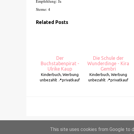
Empfehlung: Ja
Sterne: 4
Related Posts
Der
Die Schule der
Buchstabenpirat -
Wunderdinge - Kira
Ulrike Kaup
Gembri
Kinderbuch, Werbung
Kinderbuch, Werbung
unbezahlt 📍privatkauf
unbezahlt 📍privatkauf
This site uses cookies from Google to de