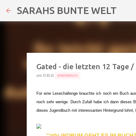
SARAHS BUNTE WELT
Gated - die letzten 12 Tage 
am
17.10.14
KINDERBUCH
Für eine Lesechallenge brauchte ich noch ein Buch aus
noch sehr wenige. Durch Zufall habe ich dann dieses 
dieses Jugendbuch mit interessanten Hintergrund lohnt, l
'''o0o WORUM GEHT ES IM BUCH? 