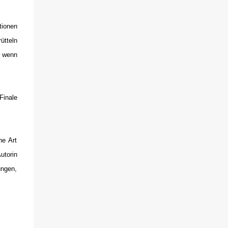
sich gegenseitig. Sie zieht in das Haus und
muss schon bald erkennen, dass viel mehr
dahintersteckt. Meine Leseeindrücke Die
tionen
Klippe - ist ein Thriller, bei dem ich mich
ütteln
direkt fragte: Gehen den Verlagen die Titel
, wenn
aus? Erst vor wenigen Wochen las ich einen
anderen Thriller mit dem gleichen Titel.
Tatsächlich sind sie sehr unterschiedlich,
Finale
haben aber noch eine Gemeinsamkeit. Sie
haben mich leider nicht überzeu...
ne Art
utorin
ungen,