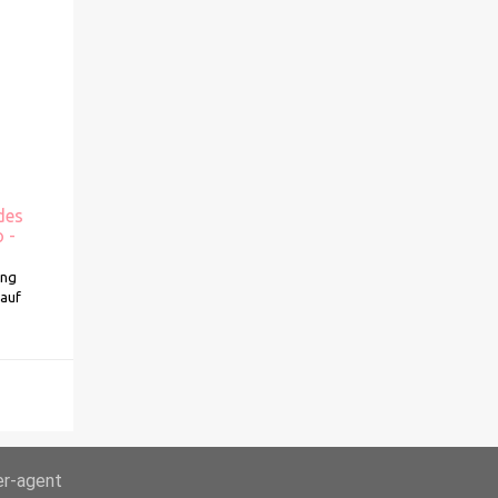
des
 -
ung
kauf
er-agent