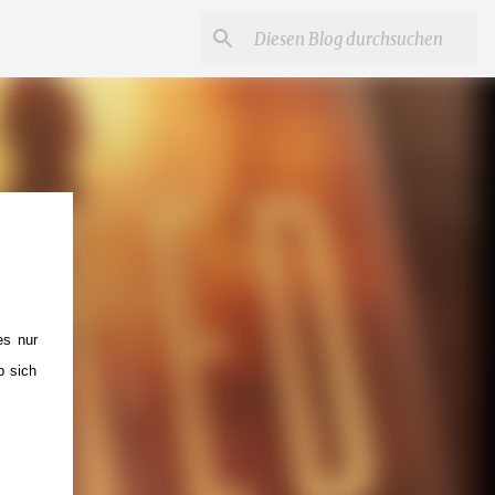
es nur
b sich