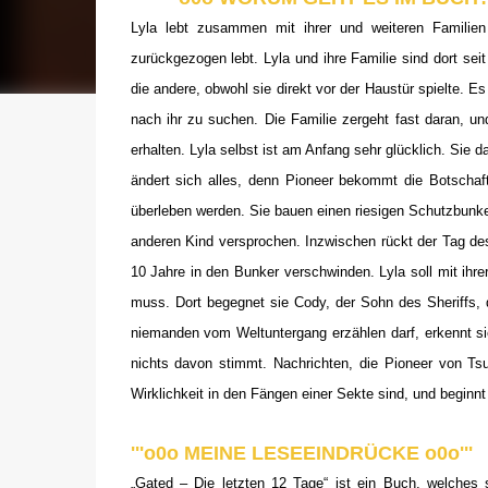
Lyla lebt zusammen mit ihrer und weiteren Familie
zurückgezogen lebt. Lyla und ihre Familie sind dort s
die andere, obwohl sie direkt vor der Haustür spielte. 
nach ihr zu suchen. Die Familie zergeht fast daran, u
erhalten. Lyla selbst ist am Anfang sehr glücklich. Sie d
ändert sich alles, denn Pioneer bekommt die Botschaf
überleben werden. Sie bauen einen riesigen Schutzbunk
anderen Kind versprochen. Inzwischen rückt der Tag de
10 Jahre in den Bunker verschwinden. Lyla soll mit ihre
muss. Dort begegnet sie Cody, der Sohn des Sheriffs, 
niemanden vom Weltuntergang erzählen darf, erkennt sie
nichts davon stimmt. Nachrichten, die Pioneer von Tsu
Wirklichkeit in den Fängen einer Sekte sind, und beginnt
'''o0o MEINE LESEEINDRÜCKE o0o'''
„
Gated – Die letzten 12 Tage“ ist ein Buch, welches