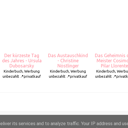
Der kürzeste Tag
Das Austauschkind
Das Geheimnis 
des Jahres - Ursula
- Christine
Meister Cosimo
Dubosarsky
Nöstlinger
Pilar Llorente
Kinderbuch, Werbung
Kinderbuch, Werbung
Kinderbuch, Werb
unbezahlt 📍privatkauf
unbezahlt 📍privatkauf
unbezahlt 📍privat
liver its services and to analyze traffic. Your IP address and us
Powered by Blogger