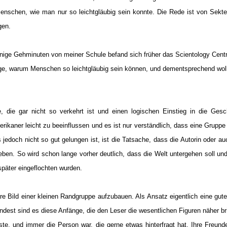
 Menschen, wie man nur so leichtgläubig sein konnte. Die Rede ist von Sekt
gen.
enige Gehminuten von meiner Schule befand sich früher das Scientology Cent
age, warum Menschen so leichtgläubig sein können, und dementsprechend woll
 die gar nicht so verkehrt ist und einen logischen Einstieg in die Gesc
kaner leicht zu beeinflussen und es ist nur verständlich, dass eine Gruppe 
edoch nicht so gut gelungen ist, ist die Tatsache, dass die Autorin oder au
geben. So wird schon lange vorher deutlich, dass die Welt untergehen soll un
später eingeflochten wurden.
äre Bild einer kleinen Randgruppe aufzubauen. Als Ansatz eigentlich eine gute
indest sind es diese Anfänge, die den Leser die wesentlichen Figuren näher br
te, und immer die Person war, die gerne etwas hinterfragt hat. Ihre Freunde