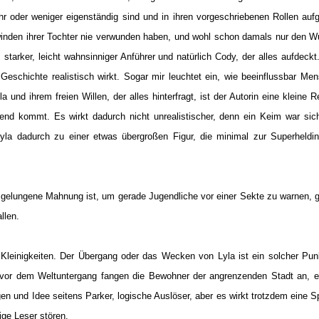
ehr oder weniger eigenständig sind und in ihren vorgeschriebenen Rollen auf
hwinden ihrer Tochter nie verwunden haben, und wohl schon damals nur den 
starker, leicht wahnsinniger Anführer und natürlich Cody, der alles aufdeckt.
Geschichte realistisch wirkt. Sogar mir leuchtet ein, wie beeinflussbar Me
nd ihrem freien Willen, der alles hinterfragt, ist der Autorin eine kleine Re
nd kommt. Es wirkt dadurch nicht unrealistischer, denn ein Keim war sich
la dadurch zu einer etwas übergroßen Figur, die minimal zur Superheldin
 gelungene Mahnung ist, um gerade Jugendliche vor einer Sekte zu warnen, g
llen.
leinigkeiten. Der Übergang oder das Wecken von Lyla ist ein solcher Pun
 vor dem Weltuntergang fangen die Bewohner der angrenzenden Stadt an, e
gen und Idee seitens Parker, logische Auslöser, aber es wirkt trotzdem eine S
ige Leser stören.