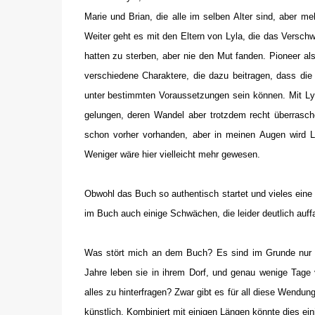
Marie und Brian, die alle im selben Alter sind, aber m
Weiter geht es mit den Eltern von Lyla, die das Versc
hatten zu sterben, aber nie den Mut fanden. Pioneer als 
verschiedene Charaktere, die dazu beitragen, dass die 
unter bestimmten Voraussetzungen sein können. Mit Lyla u
gelungen, deren Wandel aber trotzdem recht überrasche
schon vorher vorhanden, aber in meinen Augen wird Ly
Weniger wäre hier vielleicht mehr gewesen.
Obwohl das Buch so authentisch startet und vieles eine
im Buch auch einige Schwächen, die leider deutlich auffa
Was stört mich an dem Buch? Es sind im Grunde nur K
Jahre leben sie in ihrem Dorf, und genau wenige Tage
alles zu hinterfragen? Zwar gibt es für all diese Wendun
künstlich. Kombiniert mit einigen Längen könnte dies ein