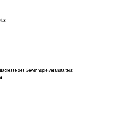
Bätz
iladresse des Gewinnspielveranstalters:
m