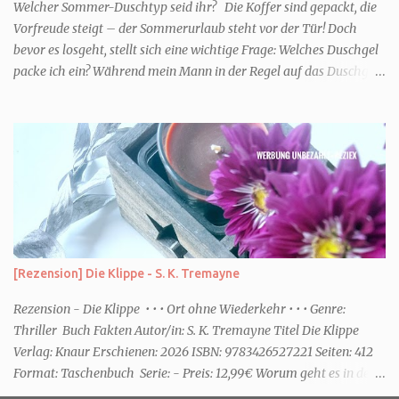
für...
Welcher Sommer-Duschtyp seid ihr? Die Koffer sind gepackt, die
Vorfreude steigt – der Sommerurlaub steht vor der Tür! Doch
bevor es losgeht, stellt sich eine wichtige Frage: Welches Duschgel
packe ich ein? Während mein Mann in der Regel auf das Duschgel
im Hotel zurückgreift und den Kids das herzlich egal ist, überlege
ich tatsächlich sehr lang. Warum? Für mich ist die Dusche im
Urlaub Entspannung und Wellness. Falls ihr ähnlich denkt, lasst
uns doch herausfinden, welcher Duschtyp ihr seid. TYP
GENIESSER Egal, ob Strand oder Städtetrip - für euch gehört
gutes Essen, ein guter Wein oder Cocktail, vielleicht ein gutes Buch
dazu. Ihr liebt es Sonnenuntergänge zu beobachten und genießt
einfach jeden Moment. Dann seid ihr wie ich der Typ Genießer.
Hier empfehle ich tatsächlich Düfte die zur Jahreszeit passen, weil
[Rezension] Die Klippe - S. K. Tremayne
ihr dann bessere entspannen könnt. Zum Beispiel ein Duschgel mit
einem frisch-fruchtigen Duft, wie die Kneipp Aroma-Pflegedusche
Rezension - Die Klippe • • • Ort ohne Wiederkehr • • • Genre:
“ Sommer Flirt ...
Thriller Buch Fakten Autor/in: S. K. Tremayne Titel Die Klippe
Verlag: Knaur Erschienen: 2026 ISBN: 9783426527221 Seiten: 412
Format: Taschenbuch Serie: - Preis: 12,99€ Worum geht es in dem
Buch Karenza hat ihre Routinen, als ihr Ex-Mann sie um Hilfe