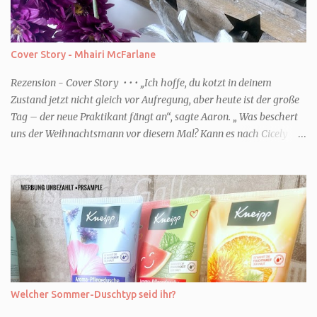
Cover Story - Mhairi McFarlane
Rezension - Cover Story • • • „Ich hoffe, du kotzt in deinem
Zustand jetzt nicht gleich vor Aufregung, aber heute ist der große
Tag – der neue Praktikant fängt an“, sagte Aaron. „ Was beschert
uns der Weihnachtsmann vor diesem Mal? Kann es nach Cicely
überhaupt eine Steigerung geben? Und wenn ich von Steigerung
rede, dann meine ich natürlich noch tiefere Niederungen.“ (Zitat
S.8) • • • Genre: Liebe Buch Fakten Autor/in: Mhairi McFarlane Titel
Cover Story Verlag: Knaur Erschienen: 2026 ISBN:
9783426560402 Seiten: 448 Format: Taschenbuch Serie: - Preis:
12,99€ Worum geht es in dem Buch Dank ihres Podcast hat Bel das
Glück als Journalistin für eine renommiert Zeitung zu arbeiten.
Zusammen mit Aaron blödelt sie in der winzige. Zweigstelle den
ganzen Tag herum. Doch dann bekommen sie Connor als
Welcher Sommer-Duschtyp seid ihr?
Praktikant. Bel und er verstehen sich so gar nicht. Ausgerechnet