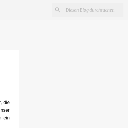
, die
unser
h ein