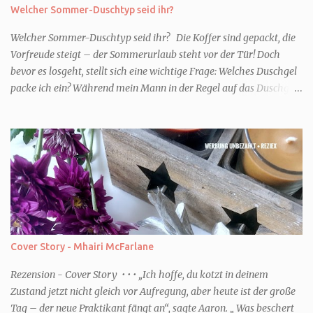
Welcher Sommer-Duschtyp seid ihr?
Welcher Sommer-Duschtyp seid ihr? Die Koffer sind gepackt, die
Vorfreude steigt – der Sommerurlaub steht vor der Tür! Doch
bevor es losgeht, stellt sich eine wichtige Frage: Welches Duschgel
packe ich ein? Während mein Mann in der Regel auf das Duschgel
im Hotel zurückgreift und den Kids das herzlich egal ist, überlege
ich tatsächlich sehr lang. Warum? Für mich ist die Dusche im
Urlaub Entspannung und Wellness. Falls ihr ähnlich denkt, lasst
uns doch herausfinden, welcher Duschtyp ihr seid. TYP
GENIESSER Egal, ob Strand oder Städtetrip - für euch gehört
gutes Essen, ein guter Wein oder Cocktail, vielleicht ein gutes Buch
dazu. Ihr liebt es Sonnenuntergänge zu beobachten und genießt
einfach jeden Moment. Dann seid ihr wie ich der Typ Genießer.
Hier empfehle ich tatsächlich Düfte die zur Jahreszeit passen, weil
Cover Story - Mhairi McFarlane
ihr dann bessere entspannen könnt. Zum Beispiel ein Duschgel mit
einem frisch-fruchtigen Duft, wie die Kneipp Aroma-Pflegedusche
Rezension - Cover Story • • • „Ich hoffe, du kotzt in deinem
“ Sommer Flirt ...
Zustand jetzt nicht gleich vor Aufregung, aber heute ist der große
Tag – der neue Praktikant fängt an“, sagte Aaron. „ Was beschert