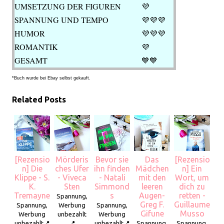
UMSETZUNG DER FIGUREN
💜
SPANNUNG UND TEMPO
💜
💜💜
HUMOR
💜
💜💜
ROMANTIK
💜
GESAMT
💙💙
*Buch wurde bei Ebay selbst gekauft.
Related Posts
[Rezensio
Mörderis
Bevor sie
Das
[Rezensio
n] Die
ches Ufer
ihn finden
Mädchen
n] Ein
Klippe - S.
- Viveca
- Natali
mit den
Wort, um
K.
Sten
Simmond
leeren
dich zu
Tremayne
s
Augen-
retten -
Spannung,
Greg F.
Guillaume
Spannung,
Werbung
Spannung,
Gifune
Musso
Werbung
unbezahlt
Werbung
unbezahlt📍
📍
unbezahlt📍
Spannung,
Spannung,