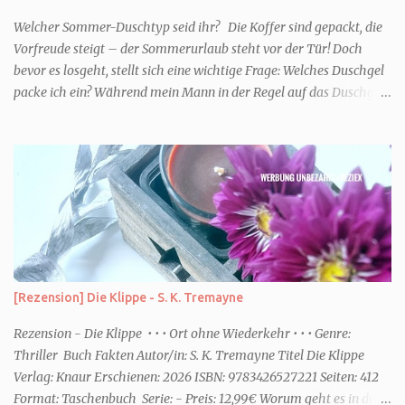
Welcher Sommer-Duschtyp seid ihr? Die Koffer sind gepackt, die
Vorfreude steigt – der Sommerurlaub steht vor der Tür! Doch
bevor es losgeht, stellt sich eine wichtige Frage: Welches Duschgel
packe ich ein? Während mein Mann in der Regel auf das Duschgel
im Hotel zurückgreift und den Kids das herzlich egal ist, überlege
ich tatsächlich sehr lang. Warum? Für mich ist die Dusche im
Urlaub Entspannung und Wellness. Falls ihr ähnlich denkt, lasst
uns doch herausfinden, welcher Duschtyp ihr seid. TYP
GENIESSER Egal, ob Strand oder Städtetrip - für euch gehört
gutes Essen, ein guter Wein oder Cocktail, vielleicht ein gutes Buch
dazu. Ihr liebt es Sonnenuntergänge zu beobachten und genießt
einfach jeden Moment. Dann seid ihr wie ich der Typ Genießer.
Hier empfehle ich tatsächlich Düfte die zur Jahreszeit passen, weil
[Rezension] Die Klippe - S. K. Tremayne
ihr dann bessere entspannen könnt. Zum Beispiel ein Duschgel mit
einem frisch-fruchtigen Duft, wie die Kneipp Aroma-Pflegedusche
Rezension - Die Klippe • • • Ort ohne Wiederkehr • • • Genre:
“ Sommer Flirt ...
Thriller Buch Fakten Autor/in: S. K. Tremayne Titel Die Klippe
Verlag: Knaur Erschienen: 2026 ISBN: 9783426527221 Seiten: 412
Format: Taschenbuch Serie: - Preis: 12,99€ Worum geht es in dem