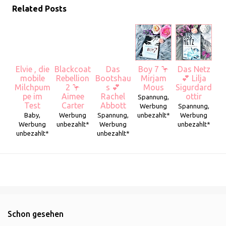
Related Posts
Elvie , die
Blackcoat
Das
Boy 7 🦩
Das Netz
mobile
Rebellion
Bootshau
Mirjam
💕 Lilja
Milchpum
2 🦩
s 💕
Mous
Sigurdard
pe im
Aimee
Rachel
ottir
Spannung,
Test
Carter
Abbott
Werbung
Spannung,
Baby,
Werbung
Spannung,
unbezahlt*
Werbung
Werbung
unbezahlt*
Werbung
unbezahlt*
unbezahlt*
unbezahlt*
Schon gesehen