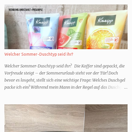
Welcher Sommer-Duschtyp seid ihr?
Welcher Sommer-Duschtyp seid ihr? Die Koffer sind gepackt, die
Vorfreude steigt – der Sommerurlaub steht vor der Tür! Doch
bevor es losgeht, stellt sich eine wichtige Frage: Welches Duschgel
packe ich ein? Während mein Mann in der Regel auf das Duschgel
im Hotel zurückgreift und den Kids das herzlich egal ist, überlege
ich tatsächlich sehr lang. Warum? Für mich ist die Dusche im
Urlaub Entspannung und Wellness. Falls ihr ähnlich denkt, lasst
uns doch herausfinden, welcher Duschtyp ihr seid. TYP
GENIESSER Egal, ob Strand oder Städtetrip - für euch gehört
gutes Essen, ein guter Wein oder Cocktail, vielleicht ein gutes Buch