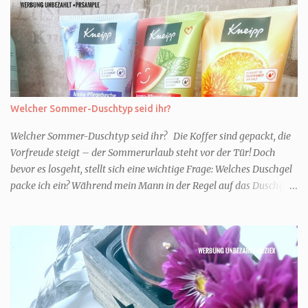
Welcher Sommer-Duschtyp seid ihr?
Welcher Sommer-Duschtyp seid ihr? Die Koffer sind gepackt, die
Vorfreude steigt – der Sommerurlaub steht vor der Tür! Doch
bevor es losgeht, stellt sich eine wichtige Frage: Welches Duschgel
packe ich ein? Während mein Mann in der Regel auf das Duschgel
im Hotel zurückgreift und den Kids das herzlich egal ist, überlege
ich tatsächlich sehr lang. Warum? Für mich ist die Dusche im
Urlaub Entspannung und Wellness. Falls ihr ähnlich denkt, lasst
uns doch herausfinden, welcher Duschtyp ihr seid. TYP
GENIESSER Egal, ob Strand oder Städtetrip - für euch gehört
gutes Essen, ein guter Wein oder Cocktail, vielleicht ein gutes Buch
dazu. Ihr liebt es Sonnenuntergänge zu beobachten und genießt