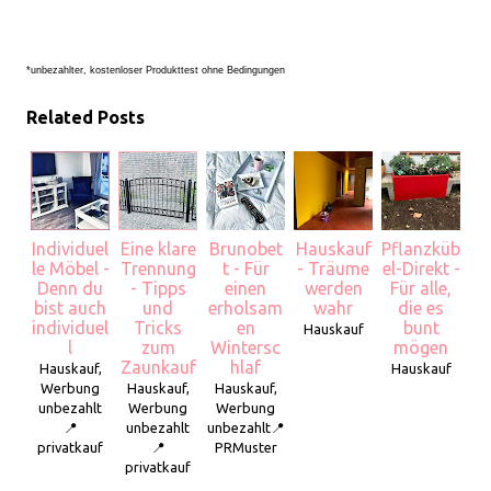
*unbezahlter, kostenloser Produkttest ohne Bedingungen
Related Posts
Individuel
Eine klare
Brunobet
Hauskauf
Pflanzküb
le Möbel -
Trennung
t - Für
- Träume
el-Direkt -
Denn du
- Tipps
einen
werden
Für alle,
bist auch
und
erholsam
wahr
die es
individuel
Tricks
en
bunt
Hauskauf
l
zum
Wintersc
mögen
Zaunkauf
hlaf
Hauskauf,
Hauskauf
Werbung
Hauskauf,
Hauskauf,
unbezahlt
Werbung
Werbung
📍
unbezahlt
unbezahlt📍
privatkauf
📍
PRMuster
privatkauf