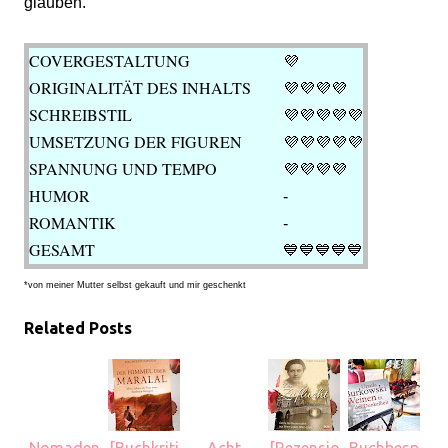
glauben.
COVERGESTALTUNG
💜
ORIGINALITÄT DES INHALTS
💜
💜💜💜
SCHREIBSTIL
💜
💜💜💜💜
UMSETZUNG DER FIGUREN
💜
💜💜💜💜
SPANNUNG UND TEMPO
💜💜
💜💜
HUMOR
-
ROMANTIK
-
GESAMT
💙💙
💙💙💙
*von meiner Mutter selbst gekauft und mir geschenkt
Related Posts
Nomaden
[Buchkriti
Acht
[Rezensio
Buchbesp