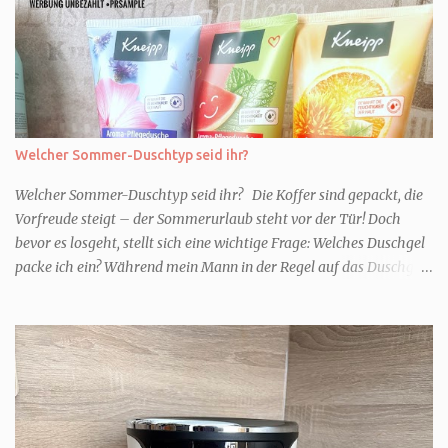
Welcher Sommer-Duschtyp seid ihr?
Welcher Sommer-Duschtyp seid ihr? Die Koffer sind gepackt, die
Vorfreude steigt – der Sommerurlaub steht vor der Tür! Doch
bevor es losgeht, stellt sich eine wichtige Frage: Welches Duschgel
packe ich ein? Während mein Mann in der Regel auf das Duschgel
im Hotel zurückgreift und den Kids das herzlich egal ist, überlege
ich tatsächlich sehr lang. Warum? Für mich ist die Dusche im
Urlaub Entspannung und Wellness. Falls ihr ähnlich denkt, lasst
uns doch herausfinden, welcher Duschtyp ihr seid. TYP
GENIESSER Egal, ob Strand oder Städtetrip - für euch gehört
gutes Essen, ein guter Wein oder Cocktail, vielleicht ein gutes Buch
dazu. Ihr liebt es Sonnenuntergänge zu beobachten und genießt