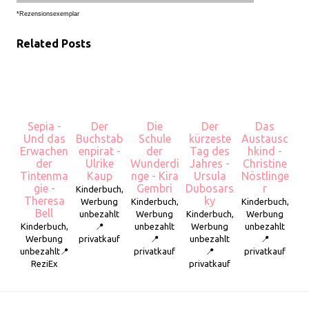
*Rezensionsexemplar
Related Posts
Sepia -
Der
Die
Der
Das
Und das
Buchstab
Schule
kürzeste
Austausc
Erwachen
enpirat -
der
Tag des
hkind -
der
Ulrike
Wunderdi
Jahres -
Christine
Tintenma
Kaup
nge - Kira
Ursula
Nöstlinge
gie -
Gembri
Dubosars
r
Kinderbuch,
Theresa
ky
Werbung
Kinderbuch,
Kinderbuch,
Bell
unbezahlt
Werbung
Kinderbuch,
Werbung
Kinderbuch,
📍
unbezahlt
Werbung
unbezahlt
Werbung
privatkauf
📍
unbezahlt
📍
unbezahlt📍
privatkauf
📍
privatkauf
ReziEx
privatkauf