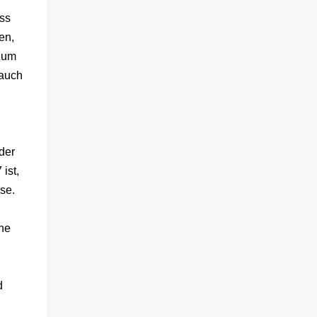
sich gegenseitig. Sie zieht in das Haus und
ss
muss schon bald erkennen, dass viel mehr
dahintersteckt. Meine Leseeindrücke Die
en,
Klippe - ist ein Thriller, bei dem ich mich
 zum
direkt fragte: Gehen den Verlagen die Titel
 auch
aus? Erst vor wenigen Wochen las ich einen
anderen Thriller mit dem gleichen Titel.
Tatsächlich sind sie sehr unterschiedlich,
haben aber noch eine Gemeinsamkeit. Sie
der
haben mich leider nicht überzeu...
ist,
sse.
ine
d