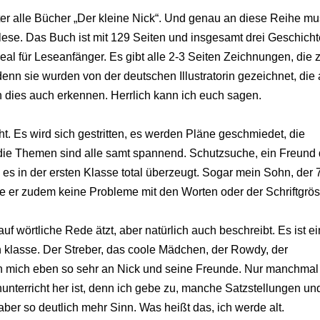
ter alle Bücher „Der kleine Nick“. Und genau an diese Reihe mu
lese. Das Buch ist mit 129 Seiten und insgesamt drei Geschicht
 ideal für Leseanfänger. Es gibt alle 2-3 Seiten Zeichnungen, die
 denn sie wurden von der deutschen Illustratorin gezeichnet, die
n dies auch erkennen. Herrlich kann ich euch sagen.
ht. Es wird sich gestritten, es werden Pläne geschmiedet, die
 die Themen sind alle samt spannend. Schutzsuche, ein Freund 
es in der ersten Klasse total überzeugt. Sogar mein Sohn, der 7 
e er zudem keine Probleme mit den Worten oder der Schriftgrö
auf wörtliche Rede ätzt, aber natürlich auch beschreibt. Es ist e
h klasse. Der Streber, das coole Mädchen, der Rowdy, der
nern mich eben so sehr an Nick und seine Freunde. Nur manchmal
unterricht her ist, denn ich gebe zu, manche Satzstellungen un
aber so deutlich mehr Sinn. Was heißt das, ich werde alt.