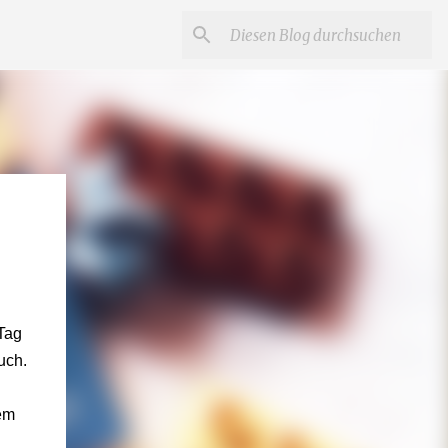
Tag
uch.
dem