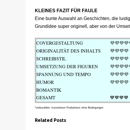
KLEINES FAZIT FÜR FAULE
Eine bunte Auswahl an Geschichten, die lustig
Grundidee super originell, aber von der Umse
COVERGESTALTUNG
💜
💜💜💜
ORIGINALITÄT DES INHALTS
💜
💜💜💜
SCHREIBSTIL
💜💜💜💜
UMSETZUNG DER FIGUREN
💜💜💜💜
SPANNUNG UND TEMPO
💜💜
💜💜
HUMOR
💜💜
💜💜
ROMANTIK
GESAMT
💙
💙💙💙
*unbezahlter, kostenloser Produkttest ohne Bedingungen
Related Posts