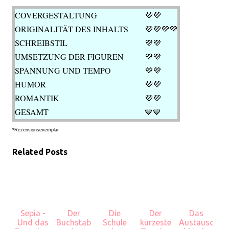
COVERGESTALTUNG
💜💜
ORIGINALITÄT DES INHALTS
💜
💜💜💜
SCHREIBSTIL
💜💜
UMSETZUNG DER FIGUREN
💜💜
SPANNUNG UND TEMPO
💜💜
HUMOR
💜💜
ROMANTIK
💜
💜
GESAMT
💙
💙
*Rezensionsexemplar
Related Posts
Sepia -
Der
Die
Der
Das
Und das
Buchstab
Schule
kürzeste
Austausc