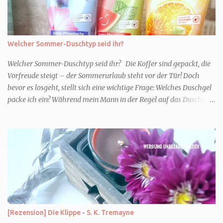
Welcher Sommer-Duschtyp seid ihr?
Welcher Sommer-Duschtyp seid ihr? Die Koffer sind gepackt, die
Vorfreude steigt – der Sommerurlaub steht vor der Tür! Doch
bevor es losgeht, stellt sich eine wichtige Frage: Welches Duschgel
packe ich ein? Während mein Mann in der Regel auf das Duschgel
im Hotel zurückgreift und den Kids das herzlich egal ist, überlege
ich tatsächlich sehr lang. Warum? Für mich ist die Dusche im
Urlaub Entspannung und Wellness. Falls ihr ähnlich denkt, lasst
uns doch herausfinden, welcher Duschtyp ihr seid. TYP
GENIESSER Egal, ob Strand oder Städtetrip - für euch gehört
gutes Essen, ein guter Wein oder Cocktail, vielleicht ein gutes Buch
dazu. Ihr liebt es Sonnenuntergänge zu beobachten und genießt
einfach jeden Moment. Dann seid ihr wie ich der Typ Genießer.
Hier empfehle ich tatsächlich Düfte die zur Jahreszeit passen, weil
[Rezension] Die Klippe - S. K. Tremayne
ihr dann bessere entspannen könnt. Zum Beispiel ein Duschgel mit