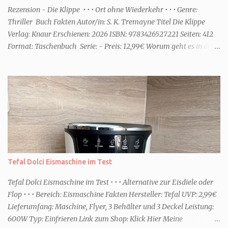
einem frisch-fruchtigen Duft, wie die Kneipp Aroma-Pflegedusche
Rezension - Die Klippe • • • Ort ohne Wiederkehr • • • Genre:
“ Sommer Flirt ...
Thriller Buch Fakten Autor/in: S. K. Tremayne Titel Die Klippe
Verlag: Knaur Erschienen: 2026 ISBN: 9783426527221 Seiten: 412
Format: Taschenbuch Serie: - Preis: 12,99€ Worum geht es in dem
Buch Karenza hat ihre Routinen, als ihr Ex-Mann sie um Hilfe
bittet. Zwei traumatisierte Kinder, eine tote Mutter und die Frage,
was wirklich passierte, denn beide Kinder beschuldigen sich
gegenseitig. Sie zieht in das Haus und muss schon bald erkennen,
dass viel mehr dahintersteckt. Meine Leseeindrücke Die Klippe -
ist ein Thriller, bei dem ich mich direkt fragte: Gehen den Verlagen
die Titel aus? Erst vor wenigen Wochen las ich einen anderen
Thriller mit dem gleichen Titel. Tatsächlich sind sie sehr
unterschiedlich, haben aber noch eine Gemeinsamkeit. Sie haben
Tefal Dolci Eismaschine im Test
mich leider nicht überzeu...
Tefal Dolci Eismaschine im Test • • • Alternative zur Eisdiele oder
Flop • • • Bereich: Eismaschine Fakten Hersteller: Tefal UVP: 2,99€
Lieferumfang: Maschine, Flyer, 3 Behälter und 3 Deckel Leistung:
600W Typ: Einfrieren Link zum Shop: Klick Hier Meine