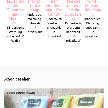
Erwachen
enpirat -
der
Tag des
hkind -
der
Ulrike
Wunderdi
Jahres -
Christine
Tintenma
Kaup
nge - Kira
Ursula
Nöstlinge
gie -
Gembri
Dubosars
r
Kinderbuch,
Theresa
ky
Werbung
Kinderbuch,
Kinderbuch,
Bell
unbezahlt
Werbung
Kinderbuch,
Werbung
Kinderbuch,
📍
unbezahlt
Werbung
unbezahlt
Werbung
privatkauf
📍
unbezahlt
📍
unbezahlt📍
privatkauf
📍
privatkauf
ReziEx
privatkauf
Schon gesehen