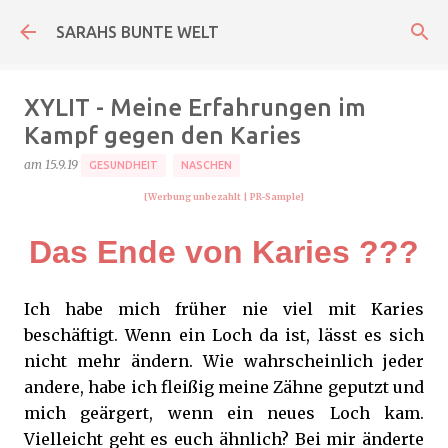
Direkt zum Hauptbereich
SARAHS BUNTE WELT
XYLIT - Meine Erfahrungen im
Kampf gegen den Karies
am
15.9.19
GESUNDHEIT
NASCHEN
[Werbung unbezahlt
| PR-Sample
]
Das Ende von Karies ???
Ich habe mich früher nie viel mit Karies
beschäftigt. Wenn ein Loch da ist, lässt es sich
nicht mehr ändern. Wie wahrscheinlich jeder
andere, habe ich fleißig meine Zähne geputzt und
mich geärgert, wenn ein neues Loch kam.
Vielleicht geht es euch ähnlich? Bei mir änderte