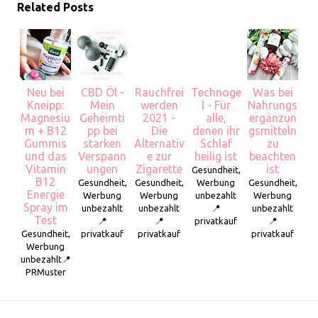
Related Posts
Neu bei
CBD Öl -
Rauchfrei
Technoge
Was bei
Kneipp:
Mein
werden
l - Für
Nahrungs
Magnesiu
Geheimti
2021 -
alle,
ergänzun
m + B12
pp bei
Die
denen ihr
gsmitteln
Gummis
starken
Alternativ
Schlaf
zu
und das
Verspann
e zur
heilig ist
beachten
Vitamin
ungen
Zigarette
ist
Gesundheit,
B12
Gesundheit,
Gesundheit,
Werbung
Gesundheit,
Energie
Werbung
Werbung
unbezahlt
Werbung
Spray im
unbezahlt
unbezahlt
📍
unbezahlt
Test
📍
📍
privatkauf
📍
Gesundheit,
privatkauf
privatkauf
privatkauf
Werbung
unbezahlt📍
PRMuster