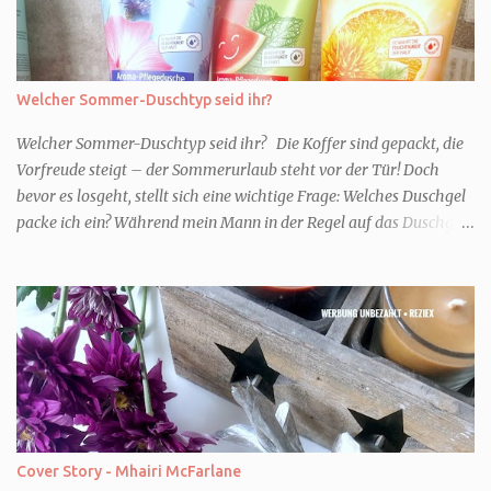
Welcher Sommer-Duschtyp seid ihr?
Welcher Sommer-Duschtyp seid ihr? Die Koffer sind gepackt, die
Vorfreude steigt – der Sommerurlaub steht vor der Tür! Doch
bevor es losgeht, stellt sich eine wichtige Frage: Welches Duschgel
packe ich ein? Während mein Mann in der Regel auf das Duschgel
im Hotel zurückgreift und den Kids das herzlich egal ist, überlege
ich tatsächlich sehr lang. Warum? Für mich ist die Dusche im
Urlaub Entspannung und Wellness. Falls ihr ähnlich denkt, lasst
uns doch herausfinden, welcher Duschtyp ihr seid. TYP
GENIESSER Egal, ob Strand oder Städtetrip - für euch gehört
gutes Essen, ein guter Wein oder Cocktail, vielleicht ein gutes Buch
dazu. Ihr liebt es Sonnenuntergänge zu beobachten und genießt
einfach jeden Moment. Dann seid ihr wie ich der Typ Genießer.
Hier empfehle ich tatsächlich Düfte die zur Jahreszeit passen, weil
Cover Story - Mhairi McFarlane
ihr dann bessere entspannen könnt. Zum Beispiel ein Duschgel mit