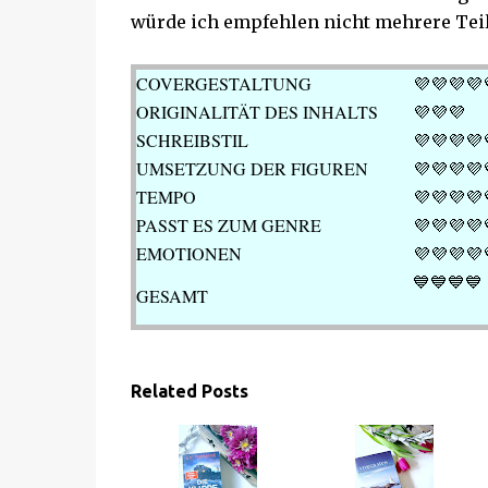
würde ich empfehlen nicht mehrere Teil
COVERGESTALTUNG
💜💜💜
💜
ORIGINALITÄT DES INHALTS
💜💜💜
SCHREIBSTIL
💜💜💜💜
UMSETZUNG DER FIGUREN
💜💜💜💜
TEMPO
💜💜
💜💜
PASST ES ZUM GENRE
💜💜
💜💜
EMOTIONEN
💜
💜💜💜
💙💙💙
💙
GESAMT
Related Posts