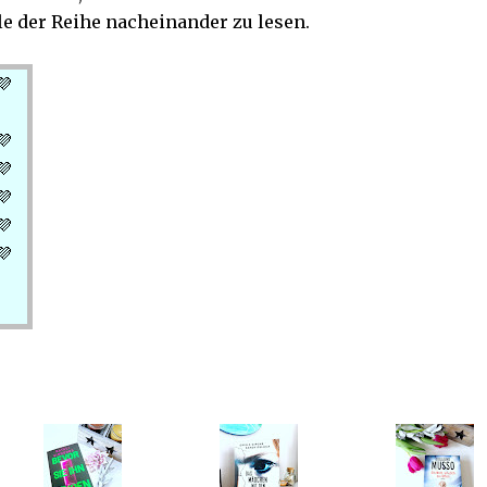
e der Reihe nacheinander zu lesen.
💜
💜
💜
💜
💜
💜