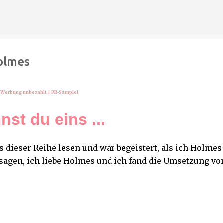
Direkt zum Hauptbereich
olmes
[Werbung unbezahlt
| PR-Sample
]
nst du eins ...
s dieser Reihe lesen und war begeistert, als ich Holmes
sagen, ich liebe Holmes und ich fand die Umsetzung vo