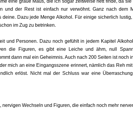
e eine graue Maus, die ich sogar zeitweise nett finde, da sie
n und der Rest ist einfach nur verwöhnt. Ganz nach dem M
deine. Dazu jede Menge Alkohol. Für einige sicherlich lustig,
 schon im Zug zu betrinken.
it und Personen. Dazu noch gefühlt in jedem Kapitel Alkohol
rven die Figuren, es gibt eine Leiche und ähm, null Span
kommt dann mal ein Geheimnis. Auch nach 200 Seiten ist noch 
 der mich an eine Eingangsszene erinnert, nämlich das Reh mi
ndlich erlöst. Nicht mal der Schluss war eine Überraschun
, nervigen Wechseln und Figuren, die einfach noch mehr nerve