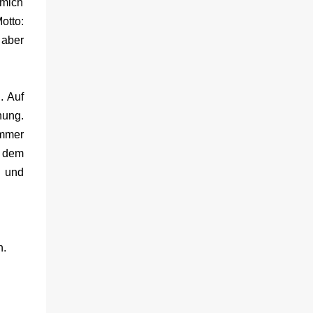
 mich
muss schon bald erkennen, dass viel mehr
otto:
dahintersteckt. Meine Leseeindrücke Die
 aber
Klippe - ist ein Thriller, bei dem ich mich
direkt fragte: Gehen den Verlagen die Titel
aus? Erst vor wenigen Wochen las ich einen
anderen Thriller mit dem gleichen Titel.
. Auf
Tatsächlich sind sie sehr unterschiedlich,
nung.
haben aber noch eine Gemeinsamkeit. Sie
immer
haben mich leider nicht überzeu...
t dem
g und
n.