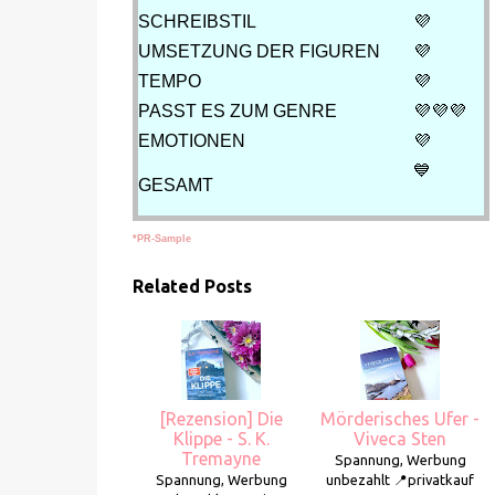
SCHREIBSTIL
💜
UMSETZUNG DER FIGUREN
💜
TEMPO
💜
PASST ES ZUM GENRE
💜💜
💜
EMOTIONEN
💜
💙
GESAMT
*PR-Sample
Related Posts
[Rezension] Die
Mörderisches Ufer -
Klippe - S. K.
Viveca Sten
Tremayne
Spannung, Werbung
Spannung, Werbung
unbezahlt 📍privatkauf