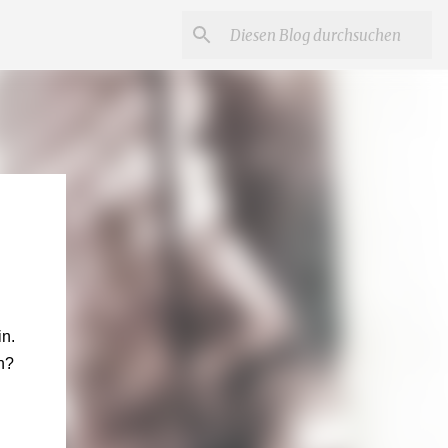
in.
n?