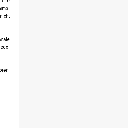
viele Informationen. Ob die Behälter in die
ch 10
Spülmaschine dürfen oder ähnliches, habe
nimal
ich dort jedenfalls nicht entnehmen können.
nicht
Rezepte gibt es über eine Art Flyer. Dort sind
Online ein paar Rezepte für die
unterschiedlichsten Funktionen des Gerätes.
banale
Für den Aufbau habe ich keine fünf Minuten
lege.
benötigt. Die Optik Die Optik ist nett. Sie
erinnert mich von der Größe her an eine
Kaffeemaschine. Farblich ist sie dezent und
passt zum Eis. Ich würde sagen Retro meets
oren.
Moderne. Das Bedienfeld hat eine ...