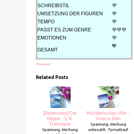
SCHREIBSTIL
💜
UMSETZUNG DER FIGUREN
💜
TEMPO
💜
PASST ES ZUM GENRE
💜💜
💜
EMOTIONEN
💜
💙
GESAMT
*Privatkauf
Related Posts
[Rezension] Die
Mörderisches Ufer -
Klippe - S. K.
Viveca Sten
Tremayne
Spannung, Werbung
Spannung, Werbung
unbezahlt 📍privatkauf