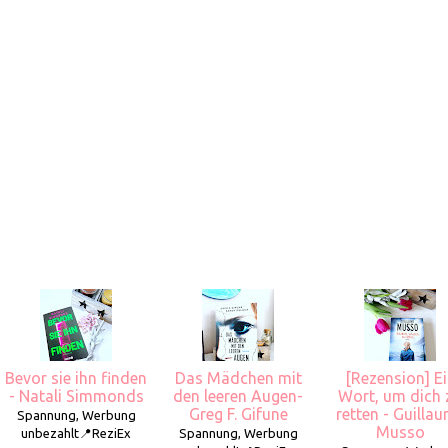
Bevor sie ihn finden
Das Mädchen mit
[Rezension] E
- Natali Simmonds
den leeren Augen-
Wort, um dich 
Greg F. Gifune
retten - Guilla
Spannung, Werbung
Musso
unbezahlt📍ReziEx
Spannung, Werbung