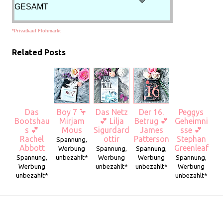
💙
GESAMT
*Privatkauf Flohmarkt
Related Posts
Das
Boy 7 🦩
Das Netz
Der 16.
Peggys
Bootshau
Mirjam
💕 Lilja
Betrug 💕
Geheimni
s 💕
Mous
Sigurdard
James
sse 💕
Rachel
ottir
Patterson
Stephan
Spannung,
Abbott
Greenleaf
Werbung
Spannung,
Spannung,
Spannung,
unbezahlt*
Werbung
Werbung
Spannung,
Werbung
unbezahlt*
unbezahlt*
Werbung
unbezahlt*
unbezahlt*