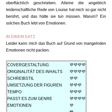
oberflächlich geschrieben. Alleine die angeblich
leidenschaftliche Rede von Louise hat mich so gar nicht
berührt, und das hätte sie tun müssen. Warum? Ein
solches Buch lebt von Emotionen.
IN EINEM SATZ
Leider kann mich das Buch auf Grund von mangelnden
Emotionen nicht packen.
COVERGESTALTUNG
💜💜💜
💜
ORIGINALITÄT DES INHALTS
💜💜💜
💜
SCHREIBSTIL
💜💜
UMSETZUNG DER FIGUREN
💜💜
💜
TEMPO
💜
💜💜
PASST ES ZUM GENRE
💜
💜💜💜
EMOTIONEN
💜