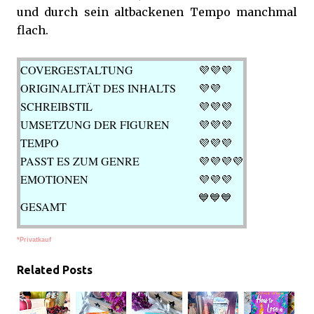
und durch sein altbackenen Tempo manchmal
flach.
COVERGESTALTUNG
💜💜💜
ORIGINALITÄT DES INHALTS
💜💜
SCHREIBSTIL
💜💜
💜
UMSETZUNG DER FIGUREN
💜💜
💜
TEMPO
💜
💜💜
PASST ES ZUM GENRE
💜💜
💜💜
EMOTIONEN
💜
💜💜
💙💙
💙
GESAMT
*Privatkauf
Related Posts