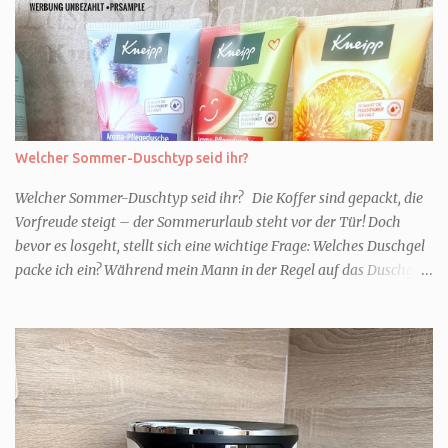
Welcher Sommer-Duschtyp seid ihr?
Welcher Sommer-Duschtyp seid ihr? Die Koffer sind gepackt, die
Vorfreude steigt – der Sommerurlaub steht vor der Tür! Doch
bevor es losgeht, stellt sich eine wichtige Frage: Welches Duschgel
packe ich ein? Während mein Mann in der Regel auf das Duschgel
im Hotel zurückgreift und den Kids das herzlich egal ist, überlege
ich tatsächlich sehr lang. Warum? Für mich ist die Dusche im
Urlaub Entspannung und Wellness. Falls ihr ähnlich denkt, lasst
uns doch herausfinden, welcher Duschtyp ihr seid. TYP
GENIESSER Egal, ob Strand oder Städtetrip - für euch gehört
gutes Essen, ein guter Wein oder Cocktail, vielleicht ein gutes Buch
dazu. Ihr liebt es Sonnenuntergänge zu beobachten und genießt