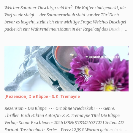
Welcher Sommer-Duschtyp seid ihr? Die Koffer sind gepackt, die
Vorfreude steigt – der Sommerurlaub steht vor der Tür! Doch
bevor es losgeht, stellt sich eine wichtige Frage: Welches Duschgel
packe ich ein? Während mein Mann in der Regel auf das Duschgel
im Hotel zurückgreift und den Kids das herzlich egal ist, überlege
ich tatsächlich sehr lang. Warum? Für mich ist die Dusche im
Urlaub Entspannung und Wellness. Falls ihr ähnlich denkt, lasst
uns doch herausfinden, welcher Duschtyp ihr seid. TYP
GENIESSER Egal, ob Strand oder Städtetrip - für euch gehört
gutes Essen, ein guter Wein oder Cocktail, vielleicht ein gutes Buch
dazu. Ihr liebt es Sonnenuntergänge zu beobachten und genießt
einfach jeden Moment. Dann seid ihr wie ich der Typ Genießer.
Hier empfehle ich tatsächlich Düfte die zur Jahreszeit passen, weil
[Rezension] Die Klippe - S. K. Tremayne
ihr dann bessere entspannen könnt. Zum Beispiel ein Duschgel mit
einem frisch-fruchtigen Duft, wie die Kneipp Aroma-Pflegedusche
Rezension - Die Klippe • • • Ort ohne Wiederkehr • • • Genre:
“ Sommer Flirt ...
Thriller Buch Fakten Autor/in: S. K. Tremayne Titel Die Klippe
Verlag: Knaur Erschienen: 2026 ISBN: 9783426527221 Seiten: 412
Format: Taschenbuch Serie: - Preis: 12,99€ Worum geht es in dem