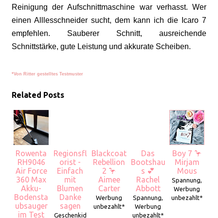
Reinigung der Aufschnittmaschine war verhasst. Wer
einen Alllesschneider sucht, dem kann ich die Icaro 7
empfehlen. Sauberer Schnitt, ausreichende
Schnittstärke, gute Leistung und akkurate Scheiben.
*Von Ritter gestelltes Testmuster
Related Posts
Rowenta
Regionsfl
Blackcoat
Das
Boy 7 🦩
RH9046
orist -
Rebellion
Bootshau
Mirjam
Air Force
Einfach
2 🦩
s 💕
Mous
360 Max
mit
Aimee
Rachel
Spannung,
Akku-
Blumen
Carter
Abbott
Werbung
Bodensta
Danke
Werbung
Spannung,
unbezahlt*
ubsauger
sagen
unbezahlt*
Werbung
im Test
Geschenkid
unbezahlt*