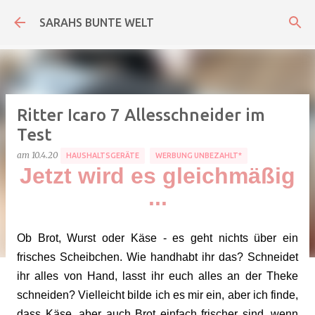
Direkt zum Hauptbereich
SARAHS BUNTE WELT
Ritter Icaro 7 Allesschneider im
Test
am
10.4.20
HAUSHALTSGERÄTE
WERBUNG UNBEZAHLT*
Jetzt wird es gleichmäßig
...
Ob Brot, Wurst oder Käse - es geht nichts über ein
frisches Scheibchen. Wie handhabt ihr das? Schneidet
ihr alles von Hand, lasst ihr euch alles an der Theke
schneiden? Vielleicht bilde ich es mir ein, aber ich finde,
dass Käse, aber auch Brot einfach frischer sind, wenn