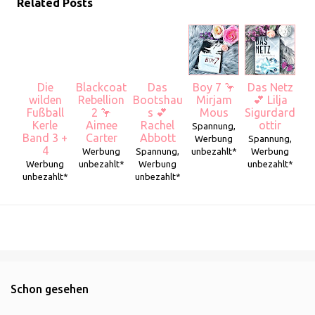
Related Posts
Die
Blackcoat
Das
Boy 7 🦩
Das Netz
wilden
Rebellion
Bootshau
Mirjam
💕 Lilja
Fußball
2 🦩
s 💕
Mous
Sigurdard
Kerle
Aimee
Rachel
ottir
Spannung,
Band 3 +
Carter
Abbott
Werbung
Spannung,
4
Werbung
Spannung,
unbezahlt*
Werbung
Werbung
unbezahlt*
Werbung
unbezahlt*
unbezahlt*
unbezahlt*
Schon gesehen