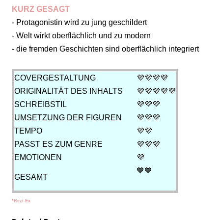
KURZ GESAGT
- Protagonistin wird zu jung geschildert
- Welt wirkt oberflächlich und zu modern
- die fremden Geschichten sind oberflächlich integriert
COVERGESTALTUNG
💜💜💜
💜
ORIGINALITÄT DES INHALTS
💜💜💜
💜💜
SCHREIBSTIL
💜💜💜
UMSETZUNG DER FIGUREN
💜💜
💜
TEMPO
💜💜
PASST ES ZUM GENRE
💜💜
💜
EMOTIONEN
💜
💙
💙
GESAMT
*Rezi-Ex