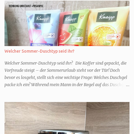
Welcher Sommer-Duschtyp seid ihr?
Welcher Sommer-Duschtyp seid ihr? Die Koffer sind gepackt, die
Vorfreude steigt – der Sommerurlaub steht vor der Tür! Doch
bevor es losgeht, stellt sich eine wichtige Frage: Welches Duschgel
packe ich ein? Während mein Mann in der Regel auf das Duschgel
im Hotel zurückgreift und den Kids das herzlich egal ist, überlege
ich tatsächlich sehr lang. Warum? Für mich ist die Dusche im
Urlaub Entspannung und Wellness. Falls ihr ähnlich denkt, lasst
uns doch herausfinden, welcher Duschtyp ihr seid. TYP
GENIESSER Egal, ob Strand oder Städtetrip - für euch gehört
gutes Essen, ein guter Wein oder Cocktail, vielleicht ein gutes Buch