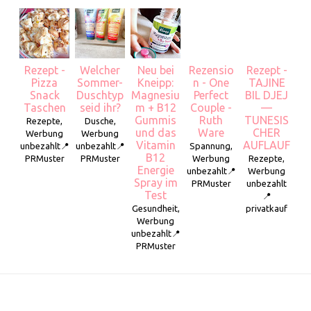
Rezept -
Welcher
Neu bei
Rezensio
Rezept -
Pizza
Sommer-
Kneipp:
n - One
TAJINE
Snack
Duschtyp
Magnesiu
Perfect
BIL DJEJ
Taschen
seid ihr?
m + B12
Couple -
—
Gummis
Ruth
TUNESIS
Rezepte,
Dusche,
und das
Ware
CHER
Werbung
Werbung
Vitamin
AUFLAUF
unbezahlt📍
unbezahlt📍
Spannung,
B12
PRMuster
PRMuster
Werbung
Rezepte,
Energie
unbezahlt📍
Werbung
Spray im
PRMuster
unbezahlt
Test
📍
Gesundheit,
privatkauf
Werbung
unbezahlt📍
PRMuster