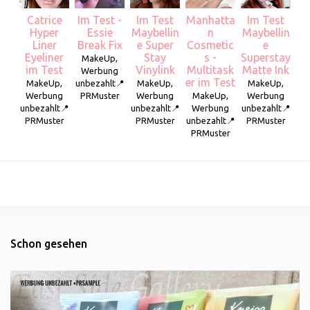
Catrice
Im Test -
Im Test
Manhatta
Im Test
Hyper
Essie
Maybellin
n
Maybellin
Liner
Break Fix
e Super
Cosmetic
e
Eyeliner
Stay
s -
Superstay
MakeUp,
im Test
Vinylink
Multitask
Matte Ink
Werbung
er im Test
MakeUp,
unbezahlt📍
MakeUp,
MakeUp,
Werbung
PRMuster
Werbung
MakeUp,
Werbung
unbezahlt📍
unbezahlt📍
Werbung
unbezahlt📍
PRMuster
PRMuster
unbezahlt📍
PRMuster
PRMuster
Schon gesehen