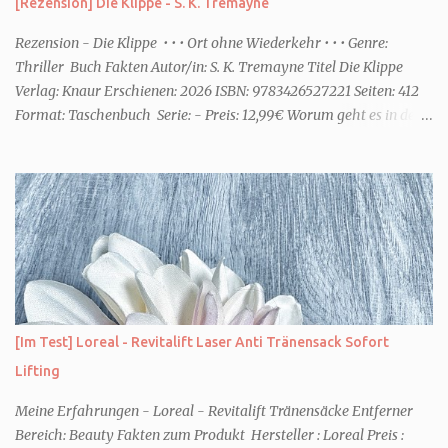
[Rezension] Die Klippe - S. K. Tremayne
ihr dann bessere entspannen könnt. Zum Beispiel ein Duschgel mit
einem frisch-fruchtigen Duft, wie die Kneipp Aroma-Pflegedusche
Rezension - Die Klippe • • • Ort ohne Wiederkehr • • • Genre:
“ Sommer Flirt ...
Thriller Buch Fakten Autor/in: S. K. Tremayne Titel Die Klippe
Verlag: Knaur Erschienen: 2026 ISBN: 9783426527221 Seiten: 412
Format: Taschenbuch Serie: - Preis: 12,99€ Worum geht es in dem
Buch Karenza hat ihre Routinen, als ihr Ex-Mann sie um Hilfe
bittet. Zwei traumatisierte Kinder, eine tote Mutter und die Frage,
was wirklich passierte, denn beide Kinder beschuldigen sich
gegenseitig. Sie zieht in das Haus und muss schon bald erkennen,
dass viel mehr dahintersteckt. Meine Leseeindrücke Die Klippe -
ist ein Thriller, bei dem ich mich direkt fragte: Gehen den Verlagen
die Titel aus? Erst vor wenigen Wochen las ich einen anderen
Thriller mit dem gleichen Titel. Tatsächlich sind sie sehr
unterschiedlich, haben aber noch eine Gemeinsamkeit. Sie haben
[Im Test] Loreal - Revitalift Laser Anti Tränensack Sofort
mich leider nicht überzeu...
Lifting
Meine Erfahrungen - Loreal - Revitalift Tränensäcke Entferner
Bereich: Beauty Fakten zum Produkt Hersteller : Loreal Preis :