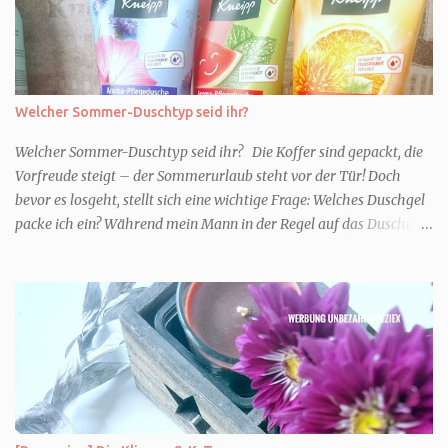
Welcher Sommer-Duschtyp seid ihr?
Welcher Sommer-Duschtyp seid ihr? Die Koffer sind gepackt, die
Vorfreude steigt – der Sommerurlaub steht vor der Tür! Doch
bevor es losgeht, stellt sich eine wichtige Frage: Welches Duschgel
packe ich ein? Während mein Mann in der Regel auf das Duschgel
im Hotel zurückgreift und den Kids das herzlich egal ist, überlege
ich tatsächlich sehr lang. Warum? Für mich ist die Dusche im
Urlaub Entspannung und Wellness. Falls ihr ähnlich denkt, lasst
uns doch herausfinden, welcher Duschtyp ihr seid. TYP
GENIESSER Egal, ob Strand oder Städtetrip - für euch gehört
gutes Essen, ein guter Wein oder Cocktail, vielleicht ein gutes Buch
dazu. Ihr liebt es Sonnenuntergänge zu beobachten und genießt
einfach jeden Moment. Dann seid ihr wie ich der Typ Genießer.
Hier empfehle ich tatsächlich Düfte die zur Jahreszeit passen, weil