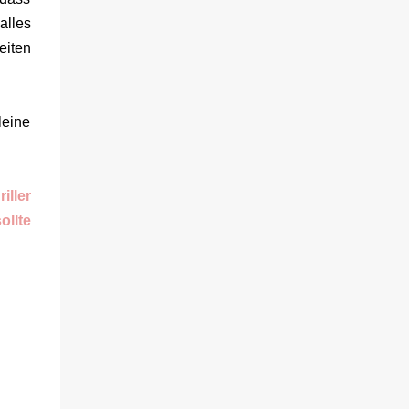
sich gegenseitig. Sie zieht in das Haus und
alles
muss schon bald erkennen, dass viel mehr
dahintersteckt. Meine Leseeindrücke Die
eiten
Klippe - ist ein Thriller, bei dem ich mich
direkt fragte: Gehen den Verlagen die Titel
aus? Erst vor wenigen Wochen las ich einen
leine
anderen Thriller mit dem gleichen Titel.
Tatsächlich sind sie sehr unterschiedlich,
haben aber noch eine Gemeinsamkeit. Sie
iller
haben mich leider nicht überzeu...
ollte