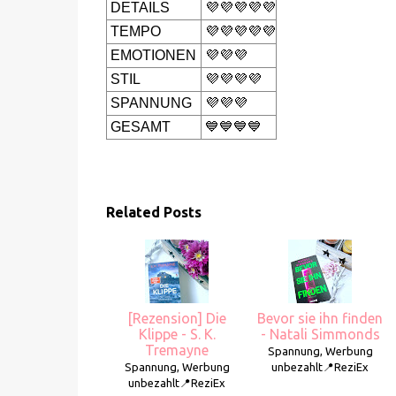
DETAILS
💜💜💜💜💜
TEMPO
💜💜💜💜💜
EMOTIONEN
💜💜💜
STIL
💜💜💜💜
SPANNUNG
💜💜💜
GESAMT
💙💙💙💙
Related Posts
[Rezension] Die
Bevor sie ihn finden
Klippe - S. K.
- Natali Simmonds
Tremayne
Spannung, Werbung
Spannung, Werbung
unbezahlt📍ReziEx
unbezahlt📍ReziEx