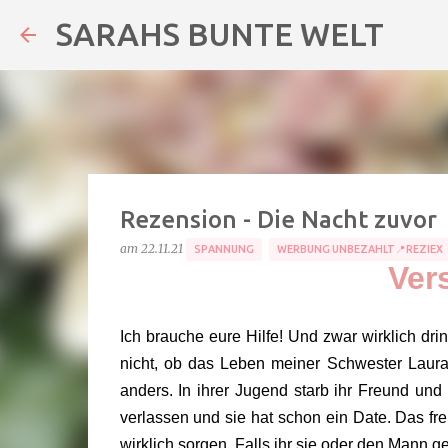
SARAHS BUNTE WELT
Rezension - Die Nacht zuvor
am
22.11.21
SPANNUNG
WERBUNG UNBEZAHLT📍REZIEX
Ver
Ich brauche eure Hilfe! Und zwar wirklich dr
nicht, ob das Leben meiner Schwester Laura
anders. In ihrer Jugend starb ihr Freund und 
verlassen und sie hat schon ein Date. Das fre
wirklich sorgen. Falls ihr sie oder den Mann ge