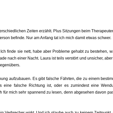
rschiedlichen Zeiten erzählt. Plus Sitzungen beim Therapeute
erson befinde. Nur am Anfang tat ich mich damit etwas schwer.
. Ich finde sie nett, habe aber Probleme gehabt zu bestehen, 
de nach einer Nacht. Laura ist teils verstört und unsicher, aber
 Gegenübers.
nnung aufzubauen. Es gibt falsche Fährten, die zu einem besti
es eine falsche Richtung ist, oder es zumindest eine Wend
h für mich sehr spannend zu lesen, denn abgesehen davon pas
 ein Verbrecher wirkt. Und ich glaube auch zu keinem Zeitpunkt,