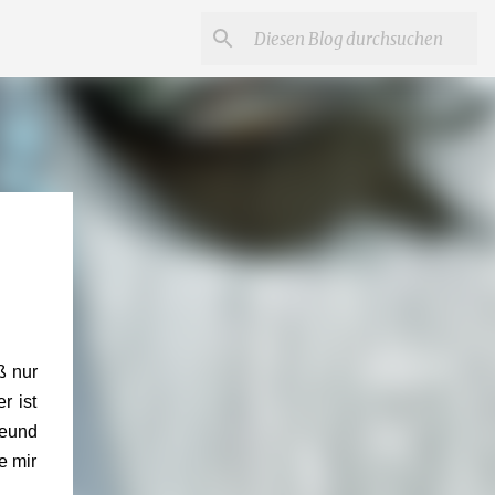
ß nur
r ist
reund
e mir