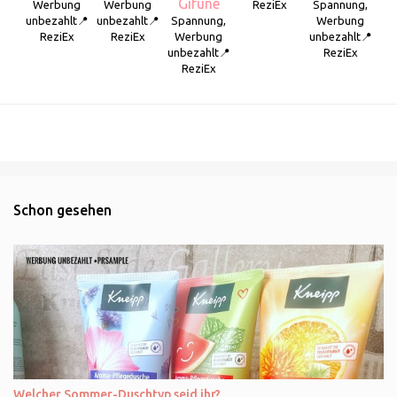
Gifune
Werbung
Werbung
ReziEx
Spannung,
unbezahlt📍
unbezahlt📍
Spannung,
Werbung
ReziEx
ReziEx
Werbung
unbezahlt📍
unbezahlt📍
ReziEx
ReziEx
Schon gesehen
Welcher Sommer-Duschtyp seid ihr?