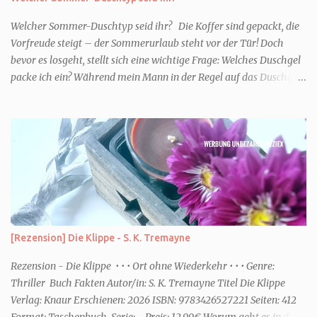
Welcher Sommer-Duschtyp seid ihr? Die Koffer sind gepackt, die
Vorfreude steigt – der Sommerurlaub steht vor der Tür! Doch
bevor es losgeht, stellt sich eine wichtige Frage: Welches Duschgel
packe ich ein? Während mein Mann in der Regel auf das Duschgel
im Hotel zurückgreift und den Kids das herzlich egal ist, überlege
ich tatsächlich sehr lang. Warum? Für mich ist die Dusche im
Urlaub Entspannung und Wellness. Falls ihr ähnlich denkt, lasst
uns doch herausfinden, welcher Duschtyp ihr seid. TYP
GENIESSER Egal, ob Strand oder Städtetrip - für euch gehört
gutes Essen, ein guter Wein oder Cocktail, vielleicht ein gutes Buch
dazu. Ihr liebt es Sonnenuntergänge zu beobachten und genießt
einfach jeden Moment. Dann seid ihr wie ich der Typ Genießer.
Hier empfehle ich tatsächlich Düfte die zur Jahreszeit passen, weil
[Rezension] Die Klippe - S. K. Tremayne
ihr dann bessere entspannen könnt. Zum Beispiel ein Duschgel mit
einem frisch-fruchtigen Duft, wie die Kneipp Aroma-Pflegedusche
Rezension - Die Klippe • • • Ort ohne Wiederkehr • • • Genre:
“ Sommer Flirt ...
Thriller Buch Fakten Autor/in: S. K. Tremayne Titel Die Klippe
Verlag: Knaur Erschienen: 2026 ISBN: 9783426527221 Seiten: 412
Format: Taschenbuch Serie: - Preis: 12,99€ Worum geht es in dem