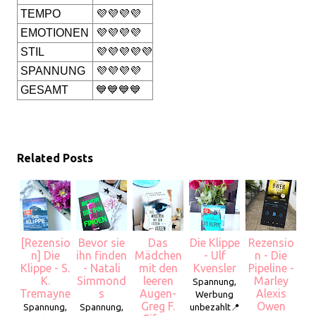
TEMPO
💜💜💜💜
EMOTIONEN
💜💜💜💜
STIL
💜💜💜💜💜
SPANNUNG
💜💜💜💜
GESAMT
💙💙💙💙
Related Posts
[Rezensio
Bevor sie
Das
Die Klippe
Rezensio
n] Die
ihn finden
Mädchen
- Ulf
n - Die
Klippe - S.
- Natali
mit den
Kvensler
Pipeline -
K.
Simmond
leeren
Marley
Spannung,
Tremayne
s
Augen-
Alexis
Werbung
Greg F.
Owen
Spannung,
Spannung,
unbezahlt📍