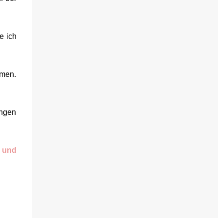
e ich
hmen.
angen
v und