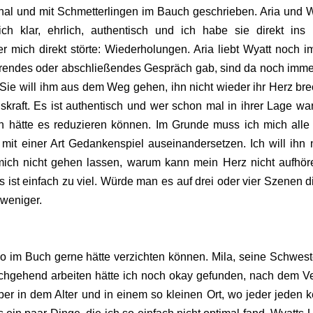
ional und mit Schmetterlingen im Bauch geschrieben. Aria und W
ch klar, ehrlich, authentisch und ich habe sie direkt ins
r mich direkt störte: Wiederholungen. Aria liebt Wyatt noch i
klärendes oder abschließendes Gespräch gab, sind da noch imme
. Sie will ihm aus dem Weg gehen, ihn nicht wieder ihr Herz br
gskraft. Es ist authentisch und wer schon mal in ihrer Lage war
n hätte es reduzieren können. Im Grunde muss ich mich alle
mit einer Art Gedankenspiel auseinandersetzen. Ich will ihn n
ich nicht gehen lassen, warum kann mein Herz nicht aufhör
s ist einfach zu viel. Würde man es auf drei oder vier Szenen d
 weniger.
o im Buch gerne hätte verzichten können. Mila, seine Schweste
rchgehend arbeiten hätte ich noch okay gefunden, nach dem Ve
er in dem Alter und in einem so kleinen Ort, wo jeder jeden k