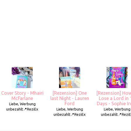
Cover Story - Mhairi
[Rezension] One
[Rezension] How
McFarlane
last Night - Lauren
Lose a Lord in 
Ford
Days - Sophie Ir
Liebe, Werbung
unbezahlt📍ReziEx
Liebe, Werbung
Liebe, Werbung
unbezahlt📍ReziEx
unbezahlt📍Rezi