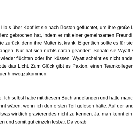
 Hals über Kopf ist sie nach Boston geflüchtet, um ihre große 
 Herz gebrochen hat, indem er mit einer gemeinsamen Freundi
ie zurück, denn ihre Mutter ist krank. Eigentlich sollte es für si
ngen. Nur hat sich nichts daran geändert. Sobald sie Wyatt s
 wieder flüchten oder ihn küssen. Wyatt scheint es nicht ande
tte das Licht. Zum Glück gibt es Paxton, einen Teamkollege
 Trauer hinwegzukommen.
he. Ich selbst habe mit diesem Buch angefangen und hatte man
nnt wären, wenn ich den ersten Teil gelesen hätte. Auf der an
twas wirklich gravierendes nicht zu kennen. Ja, man kennt ein
n und somit gut einzeln lesbar. Da vorab.