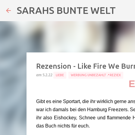
SARAHS BUNTE WELT
Rezension - Like Fire We Bur
am
5.2.22
LIEBE
WERBUNG UNBEZAHLT📍REZIEX
E
Gibt es eine Sportart, die ihr wirklich gerne a
war ich damals bei den Hamburg Freezers. Seu
ihr also Eishockey, Schnee und flammende Her
das Buch nichts für euch.