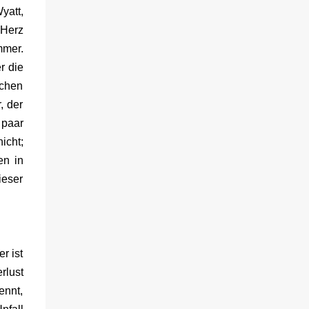
viele Informationen. Ob die Behälter in die
yatt,
Spülmaschine dürfen oder ähnliches, habe
 Herz
ich dort jedenfalls nicht entnehmen können.
mmer.
Rezepte gibt es über eine Art Flyer. Dort sind
r die
Online ein paar Rezepte für die
unterschiedlichsten Funktionen des Gerätes.
echen
Für den Aufbau habe ich keine fünf Minuten
, der
benötigt. Die Optik Die Optik ist nett. Sie
 paar
erinnert mich von der Größe her an eine
icht;
Kaffeemaschine. Farblich ist sie dezent und
en in
passt zum Eis. Ich würde sagen Retro meets
ieser
Moderne. Das Bedienfeld hat eine ...
r ist
rlust
ennt,