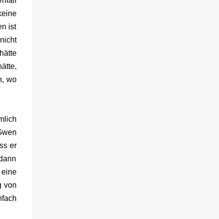
nfall
keine
n ist
nicht
hätte
ätte,
n, wo
mlich
 Gwen
ss er
 dann
 eine
g von
nfach