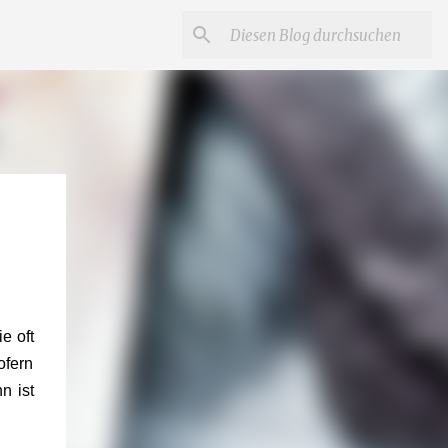
e oft
ofern
n ist