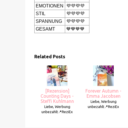
EMOTIONEN
💜💜💜💜
STIL
💜💜💜💜
SPANNUNG
💜💜💜💜
GESAMT
💙💙💙💙
Related Posts
[Rezension]
Forever Autumn -
Counting Days -
Emma Jacobsen
Steffi Kuhlmann
Liebe, Werbung
Liebe, Werbung
unbezahlt📍ReziEx
unbezahlt📍ReziEx