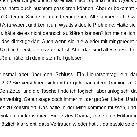
in paar Dinge, die ich so einfach nicht optimal fand. Wyatts U
, das hätte auch nüchtern passieren können. Aber er bekommt 
en? Oder die Sache mit dem Fremdgehen. Alle kennen sich. Gwe
d Aria waren, und kennt um Wyatts aktuelle Probleme. Hätte sie 
 hätte sie es nicht dennoch aufklären können? Ich meine, ich 
 das direkt geklärt. Auch wenn sie nie wieder mit mir geredet h
nd nicht erst, als es zu spät ist. Aber das sind alles so Sache
oßen, hätte ich den ersten Teil gelesen.
 diesmal aber über den Schluss. Ein Heiratsantrag, ein dä
 2.0? Sie versöhnen sich und er geht nach dem Training zu
 Den Zettel und die Tasche finde ich logisch, aber unlogisch, da
. Man verbirgt Geburtstage doch immer mit der großen Liebe. Und
 es zu konstruiert. Das hätte in der Mitte kommen müssen, und
infach nur konstruiert. Ein letztes Drama, keine gute Erklärun
lötzlich klar sieht, dass Vertrauen wieder hat … da passte so ei