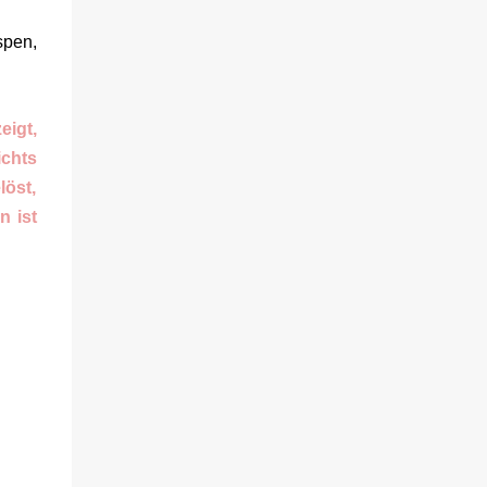
spen,
eigt,
chts
löst,
n ist