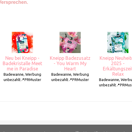
 Versprechen.
Neu bei Kneipp -
Kneipp Badezusatz
Kneipp Neuheit
Badekristalle Meet
- You Warm My
2025 -
me in Paradise
Heart
Erkältungszei
Relax
Badewanne, Werbung
Badewanne, Werbung
unbezahlt📍PRMuster
unbezahlt📍PRMuster
Badewanne, Werb
unbezahlt📍PRMus