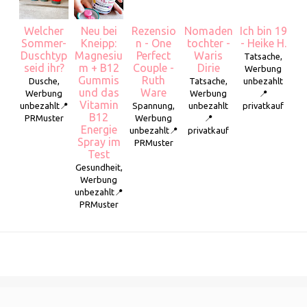
Welcher
Neu bei
Rezensio
Nomaden
Ich bin 19
Sommer-
Kneipp:
n - One
tochter -
- Heike H.
Duschtyp
Magnesiu
Perfect
Waris
Tatsache,
seid ihr?
m + B12
Couple -
Dirie
Werbung
Gummis
Ruth
Dusche,
Tatsache,
unbezahlt
und das
Ware
Werbung
Werbung
📍
Vitamin
unbezahlt📍
Spannung,
unbezahlt
privatkauf
B12
PRMuster
Werbung
📍
Energie
unbezahlt📍
privatkauf
Spray im
PRMuster
Test
Gesundheit,
Werbung
unbezahlt📍
PRMuster