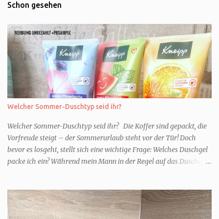
Schon gesehen
Welcher Sommer-Duschtyp seid ihr?
Welcher Sommer-Duschtyp seid ihr? Die Koffer sind gepackt, die
Vorfreude steigt – der Sommerurlaub steht vor der Tür! Doch
bevor es losgeht, stellt sich eine wichtige Frage: Welches Duschgel
packe ich ein? Während mein Mann in der Regel auf das Duschgel
im Hotel zurückgreift und den Kids das herzlich egal ist, überlege
ich tatsächlich sehr lang. Warum? Für mich ist die Dusche im
Urlaub Entspannung und Wellness. Falls ihr ähnlich denkt, lasst
uns doch herausfinden, welcher Duschtyp ihr seid. TYP