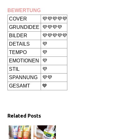
BEWERTUNG
COVER
💜💜💜💜💜
GRUNDIDEE
💜💜💜💜
BILDER
💜💜💜💜💜
DETAILS
💜
TEMPO
💜
EMOTIONEN
💜
STIL
💜
SPANNUNG
💜💜
GESAMT
💙
Related Posts