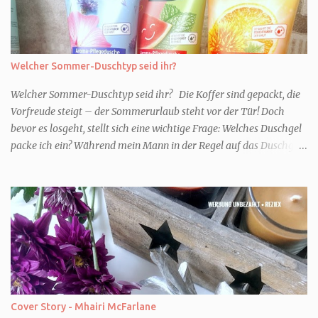
Welcher Sommer-Duschtyp seid ihr?
Welcher Sommer-Duschtyp seid ihr? Die Koffer sind gepackt, die
Vorfreude steigt – der Sommerurlaub steht vor der Tür! Doch
bevor es losgeht, stellt sich eine wichtige Frage: Welches Duschgel
packe ich ein? Während mein Mann in der Regel auf das Duschgel
im Hotel zurückgreift und den Kids das herzlich egal ist, überlege
ich tatsächlich sehr lang. Warum? Für mich ist die Dusche im
Urlaub Entspannung und Wellness. Falls ihr ähnlich denkt, lasst
uns doch herausfinden, welcher Duschtyp ihr seid. TYP
GENIESSER Egal, ob Strand oder Städtetrip - für euch gehört
gutes Essen, ein guter Wein oder Cocktail, vielleicht ein gutes Buch
dazu. Ihr liebt es Sonnenuntergänge zu beobachten und genießt
einfach jeden Moment. Dann seid ihr wie ich der Typ Genießer.
Hier empfehle ich tatsächlich Düfte die zur Jahreszeit passen, weil
Cover Story - Mhairi McFarlane
ihr dann bessere entspannen könnt. Zum Beispiel ein Duschgel mit