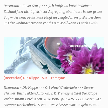
einem frisch-fruchtigen Duft, wie die Kneipp Aroma-Pflegedusche
Rezension - Cover Story • • • „Ich hoffe, du kotzt in deinem
“ Sommer Flirt ...
Zustand jetzt nicht gleich vor Aufregung, aber heute ist der große
Tag – der neue Praktikant fängt an“, sagte Aaron. „ Was beschert
uns der Weihnachtsmann vor diesem Mal? Kann es nach Cicely
überhaupt eine Steigerung geben? Und wenn ich von Steigerung
rede, dann meine ich natürlich noch tiefere Niederungen.“ (Zitat
S.8) • • • Genre: Liebe Buch Fakten Autor/in: Mhairi McFarlane Titel
Cover Story Verlag: Knaur Erschienen: 2026 ISBN:
9783426560402 Seiten: 448 Format: Taschenbuch Serie: - Preis:
12,99€ Worum geht es in dem Buch Dank ihres Podcast hat Bel das
Glück als Journalistin für eine renommiert Zeitung zu arbeiten.
Zusammen mit Aaron blödelt sie in der winzige. Zweigstelle den
ganzen Tag herum. Doch dann bekommen sie Connor als
[Rezension] Die Klippe - S. K. Tremayne
Praktikant. Bel und er verstehen sich so gar nicht. Ausgerechnet
für...
Rezension - Die Klippe • • • Ort ohne Wiederkehr • • • Genre:
Thriller Buch Fakten Autor/in: S. K. Tremayne Titel Die Klippe
Verlag: Knaur Erschienen: 2026 ISBN: 9783426527221 Seiten: 412
Format: Taschenbuch Serie: - Preis: 12,99€ Worum geht es in dem