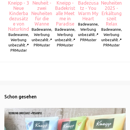
Kneipp - 3
Neuheit -
Kneipp -
Badezusa
Neuheiten
Neue
zwei
Badekrist
tz - You
2025 -
Kinderba
Neuheiten
alle Meet
Warm My
Erkältung
dezusätz
für die
me in
Heart
szeit
e von
Wanne
Paradise
Relax
Badewanne,
Naturkind
Badewanne,
Badewanne,
Werbung
Badewanne,
Badewanne,
Werbung
Werbung
unbezahlt📍
Werbung
Werbung
unbezahlt📍
unbezahlt📍
PRMuster
unbezahlt📍
unbezahlt📍
PRMuster
PRMuster
PRMuster
PRMuster
Schon gesehen