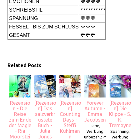
EMOTIONEN
💜💜💜💜
SCHREIBSTIL
💜💜💜💜💜
SPANNUNG
💜💜💜
FESSELT BIS ZUM SCHLUSS
💜💜💜
GESAMT
💙💙💙
Related Posts
Rezensio
[Rezensio
[Rezensio
Forever
[Rezensio
n - Die
n] Das
n]
Autumn -
n] Die
Reise
salzverkr
Counting
Emma
Klippe - S.
zum Ende
ustete
Days -
Jacobsen
K.
der Magie
Buch -
Steffi
Tremayne
Liebe,
- Ria
Julia
Kuhlman
Werbung
Spannung,
Moorstei
Jones
n
unbezahlt📍
Werbung