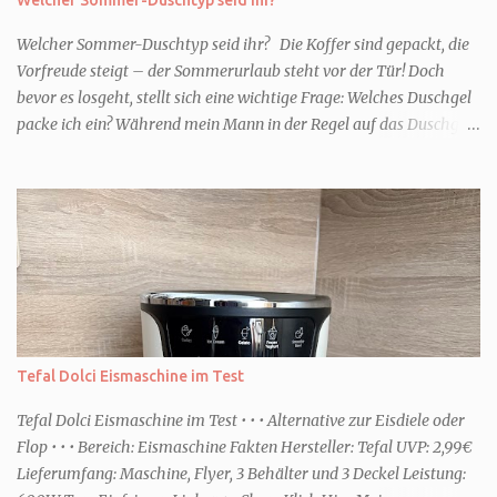
Welcher Sommer-Duschtyp seid ihr? Die Koffer sind gepackt, die
Vorfreude steigt – der Sommerurlaub steht vor der Tür! Doch
bevor es losgeht, stellt sich eine wichtige Frage: Welches Duschgel
packe ich ein? Während mein Mann in der Regel auf das Duschgel
im Hotel zurückgreift und den Kids das herzlich egal ist, überlege
ich tatsächlich sehr lang. Warum? Für mich ist die Dusche im
Urlaub Entspannung und Wellness. Falls ihr ähnlich denkt, lasst
uns doch herausfinden, welcher Duschtyp ihr seid. TYP
GENIESSER Egal, ob Strand oder Städtetrip - für euch gehört
gutes Essen, ein guter Wein oder Cocktail, vielleicht ein gutes Buch
dazu. Ihr liebt es Sonnenuntergänge zu beobachten und genießt
einfach jeden Moment. Dann seid ihr wie ich der Typ Genießer.
Hier empfehle ich tatsächlich Düfte die zur Jahreszeit passen, weil
Tefal Dolci Eismaschine im Test
ihr dann bessere entspannen könnt. Zum Beispiel ein Duschgel mit
einem frisch-fruchtigen Duft, wie die Kneipp Aroma-Pflegedusche
Tefal Dolci Eismaschine im Test • • • Alternative zur Eisdiele oder
“ Sommer Flirt ...
Flop • • • Bereich: Eismaschine Fakten Hersteller: Tefal UVP: 2,99€
Lieferumfang: Maschine, Flyer, 3 Behälter und 3 Deckel Leistung: