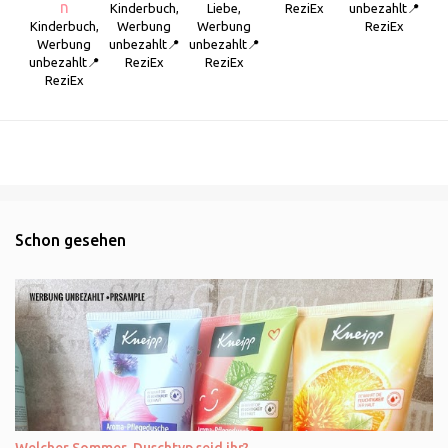
n
Kinderbuch,
Liebe,
ReziEx
unbezahlt📍
Kinderbuch,
Werbung
Werbung
ReziEx
Werbung
unbezahlt📍
unbezahlt📍
unbezahlt📍
ReziEx
ReziEx
ReziEx
Schon gesehen
Welcher Sommer-Duschtyp seid ihr?