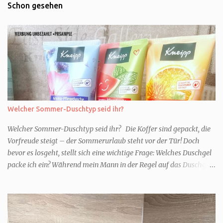
Schon gesehen
Welcher Sommer-Duschtyp seid ihr?
Welcher Sommer-Duschtyp seid ihr? Die Koffer sind gepackt, die
Vorfreude steigt – der Sommerurlaub steht vor der Tür! Doch
bevor es losgeht, stellt sich eine wichtige Frage: Welches Duschgel
packe ich ein? Während mein Mann in der Regel auf das Duschgel
im Hotel zurückgreift und den Kids das herzlich egal ist, überlege
ich tatsächlich sehr lang. Warum? Für mich ist die Dusche im
Urlaub Entspannung und Wellness. Falls ihr ähnlich denkt, lasst
uns doch herausfinden, welcher Duschtyp ihr seid. TYP