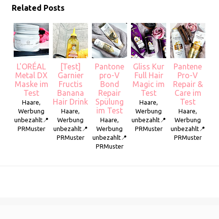
Related Posts
L'ORÉAL
[Test]
Pantone
Gliss Kur
Pantene
Metal DX
Garnier
pro-V
Full Hair
Pro-V
Maske im
Fructis
Bond
Magic im
Repair &
Test
Banana
Repair
Test
Care im
Hair Drink
Spülung
Test
Haare,
Haare,
im Test
Werbung
Haare,
Werbung
Haare,
unbezahlt📍
Werbung
Haare,
unbezahlt📍
Werbung
PRMuster
unbezahlt📍
Werbung
PRMuster
unbezahlt📍
PRMuster
unbezahlt📍
PRMuster
PRMuster