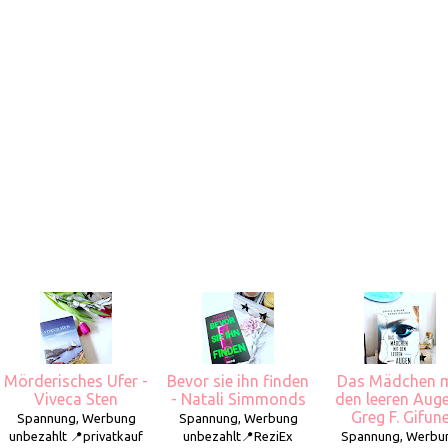
Mörderisches Ufer -
Bevor sie ihn finden
Das Mädchen m
Viveca Sten
- Natali Simmonds
den leeren Aug
Greg F. Gifun
Spannung, Werbung
Spannung, Werbung
unbezahlt 📍privatkauf
unbezahlt📍ReziEx
Spannung, Werbu