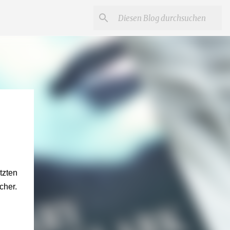
tzten
cher.