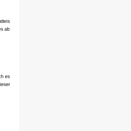
sich gegenseitig. Sie zieht in das Haus und
muss schon bald erkennen, dass viel mehr
dahintersteckt. Meine Leseeindrücke Die
tteis
Klippe - ist ein Thriller, bei dem ich mich
direkt fragte: Gehen den Verlagen die Titel
es ab
aus? Erst vor wenigen Wochen las ich einen
anderen Thriller mit dem gleichen Titel.
Tatsächlich sind sie sehr unterschiedlich,
haben aber noch eine Gemeinsamkeit. Sie
haben mich leider nicht überzeu...
ch es
ieser