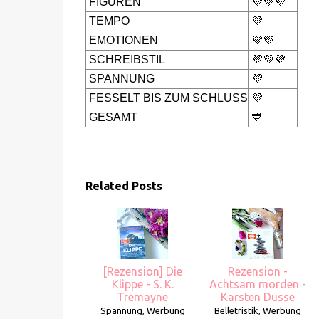
FIGUREN
💜💜💜
TEMPO
💜
EMOTIONEN
💜💜
SCHREIBSTIL
💜💜💜
SPANNUNG
💜
FESSELT BIS ZUM SCHLUSS
💜
GESAMT
💙
Related Posts
[Rezension] Die
Rezension -
Klippe - S. K.
Achtsam morden -
Tremayne
Karsten Dusse
Spannung, Werbung
Belletristik, Werbung