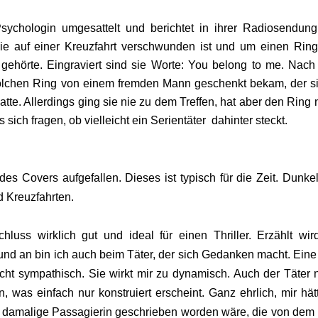
sychologin umgesattelt und berichtet in ihrer Radiosendun
ie auf einer Kreuzfahrt verschwunden ist und um einen Ring
r gehörte. Eingraviert sind sie Worte: You belong to me. Nac
 solchen Ring von einem fremden Mann geschenkt bekam, der s
tte. Allerdings ging sie nie zu dem Treffen, hat aber den Ring 
ich fragen, ob vielleicht ein Serientäter dahinter steckt.
es Covers aufgefallen. Dieses ist typisch für die Zeit. Dunke
nd Kreuzfahrten.
uss wirklich gut und ideal für einen Thriller. Erzählt wir
nd an bin ich auch beim Täter, der sich Gedanken macht. Eine
cht sympathisch. Sie wirkt mir zu dynamisch. Auch der Täter n
 was einfach nur konstruiert erscheint. Ganz ehrlich, mir hät
r damalige Passagierin geschrieben worden wäre, die von dem