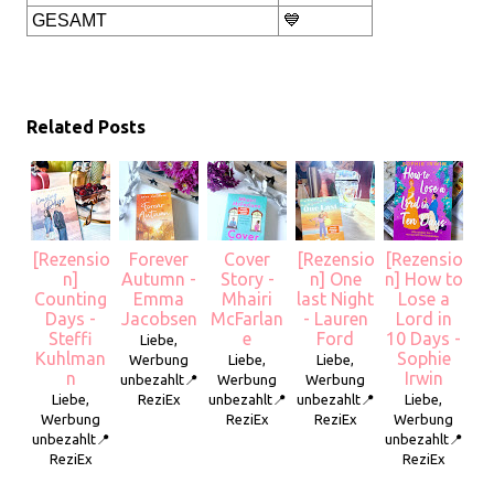
GESAMT
💙
Related Posts
[Rezensio
Forever
Cover
[Rezensio
[Rezensio
n]
Autumn -
Story -
n] One
n] How to
Counting
Emma
Mhairi
last Night
Lose a
Days -
Jacobsen
McFarlan
- Lauren
Lord in
Steffi
e
Ford
10 Days -
Liebe,
Kuhlman
Sophie
Werbung
Liebe,
Liebe,
n
Irwin
unbezahlt📍
Werbung
Werbung
Liebe,
ReziEx
unbezahlt📍
unbezahlt📍
Liebe,
Werbung
ReziEx
ReziEx
Werbung
unbezahlt📍
unbezahlt📍
ReziEx
ReziEx